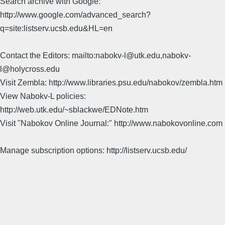
Search archive with Google:
http://www.google.com/advanced_search?
q=site:listserv.ucsb.edu&HL=en
Contact the Editors: mailto:nabokv-l@utk.edu,nabokv-
l@holycross.edu
Visit Zembla: http://www.libraries.psu.edu/nabokov/zembla.htm
View Nabokv-L policies:
http://web.utk.edu/~sblackwe/EDNote.htm
Visit "Nabokov Online Journal:" http://www.nabokovonline.com
Manage subscription options: http://listserv.ucsb.edu/