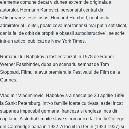
elemente comune decat viziunea extrem de originala a
autorului. Hermann Karlovici, personajul central din
<Disperare>, este insusi Humbert Humbert, neobositul
admirator al Lolitei, poate ceva mai tanar si mai putin sofisticat,
dar la fel de orbit de propriile obsesii autodistructive", se scrie
intr-un articol publicat de New York Times.
Romanul lui Nabokov a fost ecranizat in 1978 de Rainer
Werner Fassbinder, dupa un scenariu semnat de Tom
Stoppard. Filmul a avut premiera la Festivalul de Film de la
Cannes.
Vladimir Vladimirovici Nabokov s-a nascut pe 23 aprilie 1899
la Sankt Petersburg, intr-o familie foarte cultivata, astfel incat
stapanea impecabil germana, franceza si engleza inca din
copilarie. A studiat limbile slave si romanice la Trinity College
din Cambridge pana in 1922. A locuit la Berlin (1923-1937) si