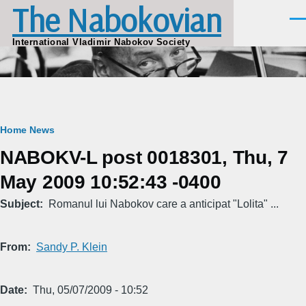
The Nabokovian
Skip to main content
Men
International Vladimir Nabokov Society
Breadcrumb
Home
News
NABOKV-L post 0018301, Thu, 7
May 2009 10:52:43 -0400
Subject
Romanul lui Nabokov care a anticipat "Lolita" ...
From
Sandy P. Klein
Date
Thu, 05/07/2009 - 10:52