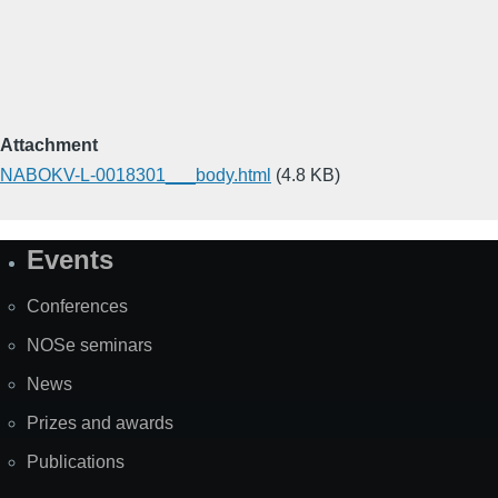
Attachment
NABOKV-L-0018301___body.html
(4.8 KB)
Events
Site
Map
Conferences
NOSe seminars
News
Prizes and awards
Publications