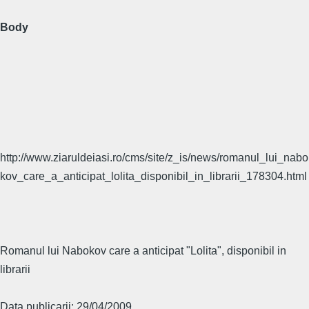
Body
http://www.ziaruldeiasi.ro/cms/site/z_is/news/romanul_lui_nabo
kov_care_a_anticipat_lolita_disponibil_in_librarii_178304.html
Romanul lui Nabokov care a anticipat "Lolita", disponibil in
librarii
Data publicarii: 29/04/2009