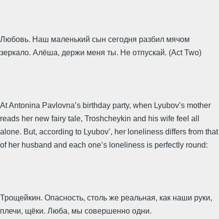
Любовь. Наш маленький сын сегодня разбил мячом
зеркало. Алёша, держи меня ты. Не отпускай. (Act Two)
At Antonina Pavlovna’s birthday party, when Lyubov’s mother
reads her new fairy tale, Troshcheykin and his wife feel all
alone. But, according to Lyubov’, her loneliness differs from that
of her husband and each one’s loneliness is perfectly round:
Трощейкин. Опасность, столь же реальная, как наши руки,
плечи, щёки. Люба, мы совершенно одни.