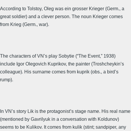
According to Tolstoy, Oleg was ein grosser Krieger (Germ., a
great soldier) and a clever person. The noun Krieger comes
from Krieg (Germ., war).
The characters of VN’s play Sobytie (“The Event,” 1938)
include Igor Olegovich Kuprikov, the painter (Troshcheykin’s
colleague). His surname comes from kuprik (obs., a bird’s
rump).
In VN’s story Lik is the protagonist’s stage name. His real name
(mentioned by Gavrilyuk in a conversation with Koldunov)
seems to be Kulikov. It comes from kulik (stint; sandpiper, any