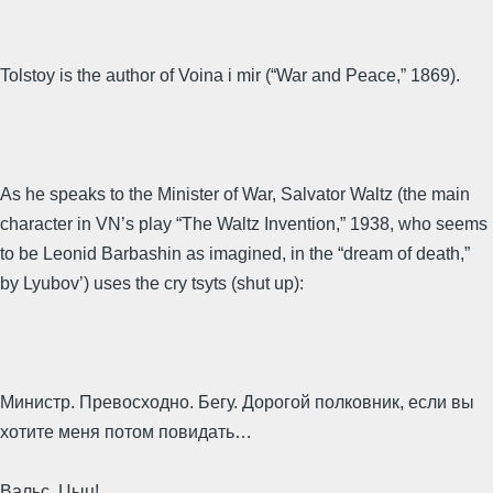
Tolstoy is the author of Voina i mir (“War and Peace,” 1869).
As he speaks to the Minister of War, Salvator Waltz (the main
character in VN’s play “The Waltz Invention,” 1938, who seems
to be Leonid Barbashin as imagined, in the “dream of death,”
by Lyubov’) uses the cry tsyts (shut up):
Министр. Превосходно. Бегу. Дорогой полковник, если вы
хотите меня потом повидать…
Вальс. Цыц!