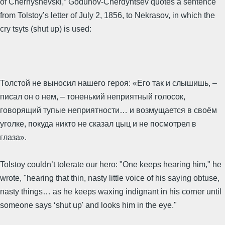
of Chernyshevski,” Godunov-Cherdyntsev quotes a sentence
from Tolstoy’s letter of July 2, 1856, to Nekrasov, in which the
cry tsyts (shut up) is used:
Толстой не выносил нашего героя: «Его так и слышишь, –
писал он о нем, – тоненький неприятный голосок,
говорящий тупые неприятности… и возмущается в своём
уголке, покуда никто не сказал цыц и не посмотрел в
глаза».
Tolstoy couldn’t tolerate our hero: "One keeps hearing him," he
wrote, "hearing that thin, nasty little voice of his saying obtuse,
nasty things… as he keeps waxing indignant in his corner until
someone says ‘shut up' and looks him in the eye."