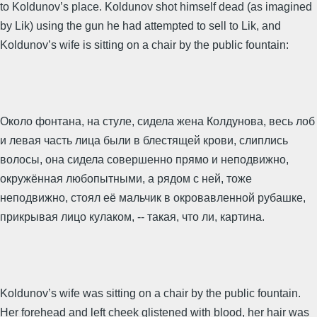
to Koldunov’s place. Koldunov shot himself dead (as imagined
by Lik) using the gun he had attempted to sell to Lik, and
Koldunov’s wife is sitting on a chair by the public fountain:
Около фонтана, на стуле, сидела жена Колдунова, весь лоб
и левая часть лица были в блестящей крови, слиплись
волосы, она сидела совершенно прямо и неподвижно,
окружённая любопытными, а рядом с ней, тоже
неподвижно, стоял её мальчик в окровавленной рубашке,
прикрывая лицо кулаком, -- такая, что ли, картина.
Koldunov’s wife was sitting on a chair by the public fountain.
Her forehead and left cheek glistened with blood, her hair was