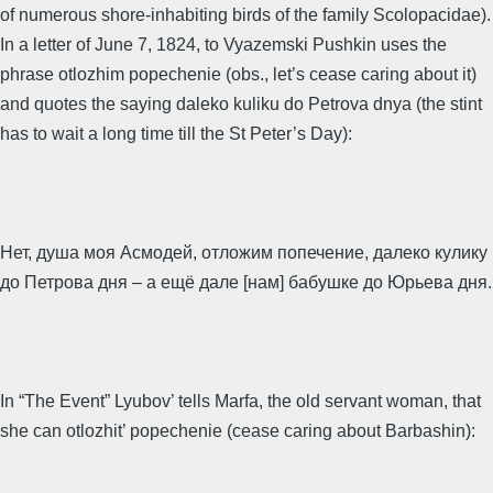
of numerous shore-inhabiting birds of the family Scolopacidae).
In a letter of June 7, 1824, to Vyazemski Pushkin uses the
phrase otlozhim popechenie (obs., let’s cease caring about it)
and quotes the saying daleko kuliku do Petrova dnya (the stint
has to wait a long time till the St Peter’s Day):
Нет, душа моя Асмодей, отложим попечение, далеко кулику
до Петрова дня – а ещё дале [нам] бабушке до Юрьева дня.
In “The Event” Lyubov’ tells Marfa, the old servant woman, that
she can otlozhit’ popechenie (cease caring about Barbashin):