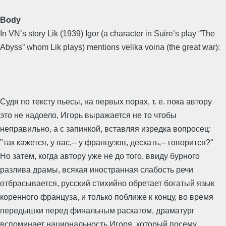
Body
In VN’s story Lik (1939) Igor (a character in Suire’s play “The
Abyss” whom Lik plays) mentions velika voina (the great war):
Судя по тексту пьесы, на первых порах, т. е. пока автору
это не надоело, Игорь выражается не то чтобы
неправильно, а с запинкой, вставляя изредка вопросец:
"так кажется, у вас,-- у французов, дескать,-- говорится?"
Но затем, когда автору уже не до того, ввиду бурного
разлива драмы, всякая иностранная слабость речи
отбрасывается, русский стихийно обретает богатый язык
коренного француза, и только поближе к концу, во время
передышки перед финальным раскатом, драматург
вспоминает национальность Игоря, который посему