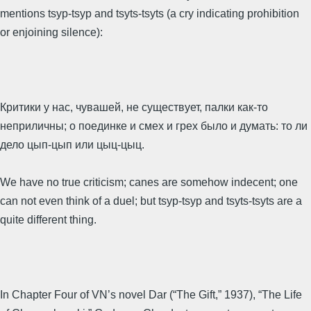
mentions tsyp-tsyp and tsyts-tsyts (a cry indicating prohibition
or enjoining silence):
Критики у нас, чувашей, не существует, палки как-то
неприличны; о поединке и смех и грех было и думать: то ли
дело цып-цып или цыц-цыц.
We have no true criticism; canes are somehow indecent; one
can not even think of a duel; but tsyp-tsyp and tsyts-tsyts are a
quite different thing.
In Chapter Four of VN’s novel Dar (“The Gift,” 1937), “The Life