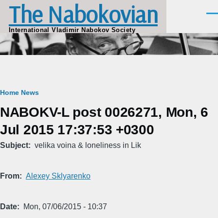
The Nabokovian
Skip to main content
Men
International Vladimir Nabokov Society
Breadcrumb
Home
News
NABOKV-L post 0026271, Mon, 6
Jul 2015 17:37:53 +0300
Subject
velika voina & loneliness in Lik
From
Alexey Sklyarenko
Date
Mon, 07/06/2015 - 10:37