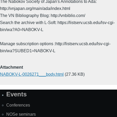
The Nabokov Society of Japan's Annotations to Ada:
http://vnjapan.org/main/ada/index.html
The VN Bibliography Blog: http://vnbiblio.com/
Search the archive with L-Soft: https://listserv.ucsb.edu/lsv-cgi-
bin/wa?A0=NABOKV-L
Manage subscription options :http://listserv.ucsb.edu/lsv-cgi-
bin/wa?SUBED1=NABOKV-L
Attachment
NABOKV-L-0026271___body.html
(27.36 KB)
Events
Site
Map
Conferences
NOSe seminars