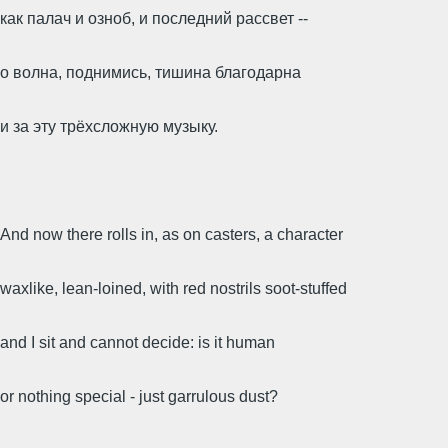
как палач и озноб, и последний рассвет --
о волна, поднимись, тишина благодарна
и за эту трёхсложную музыку.
And now there rolls in, as on casters, a character
waxlike, lean-loined, with red nostrils soot-stuffed
and I sit and cannot decide: is it human
or nothing special - just garrulous dust?