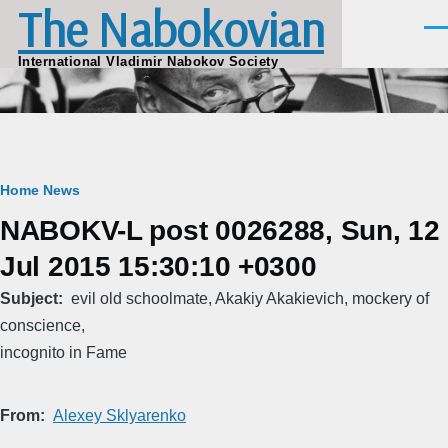
The Nabokovian
Skip to main content
Men
International Vladimir Nabokov Society
Breadcrumb
Home
News
NABOKV-L post 0026288, Sun, 12
Jul 2015 15:30:10 +0300
Subject
evil old schoolmate, Akakiy Akakievich, mockery of
conscience,
incognito in Fame
From
Alexey Sklyarenko