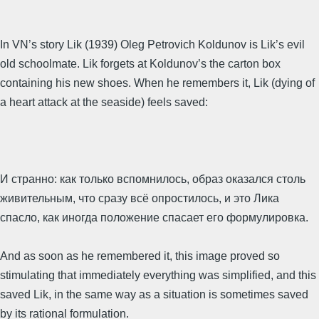
In VN’s story Lik (1939) Oleg Petrovich Koldunov is Lik’s evil
old schoolmate. Lik forgets at Koldunov’s the carton box
containing his new shoes. When he remembers it, Lik (dying of
a heart attack at the seaside) feels saved:
И странно: как только вспомнилось, образ оказался столь
живительным, что сразу всё опростилось, и это Лика
спасло, как иногда положение спасает его формулировка.
And as soon as he remembered it, this image proved so
stimulating that immediately everything was simplified, and this
saved Lik, in the same way as a situation is sometimes saved
by its rational formulation.