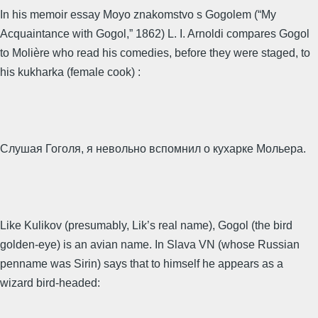
In his memoir essay Moyo znakomstvo s Gogolem (“My
Acquaintance with Gogol,” 1862) L. I. Arnoldi compares Gogol
to Molière who read his comedies, before they were staged, to
his kukharka (female cook) :
Слушая Гоголя, я невольно вспомнил о кухарке Мольера.
Like Kulikov (presumably, Lik’s real name), Gogol (the bird
golden-eye) is an avian name. In Slava VN (whose Russian
penname was Sirin) says that to himself he appears as a
wizard bird-headed: