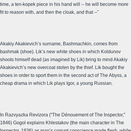
time, a ten-kopek piece in his hand will -- he will become more
fit to reason with, and then the cloak, and that --"
Akakiy Akakievich’s surname, Bashmachkin, comes from
bashmak (shoe). Lik’s new white shoes in which Koldunov
shoots himself dead (as imagined by Lik) bring to mind Akakiy
Akakievich’s new overcoat stolen by the thief. Lik bought the
shoes in order to sport them in the second act of The Abyss, a
cheap drama in which Lik plays Igor, a young Russian.
In Razvyazka Revizora (“The Dénouement of The Inspector,”
1846) Gogol explains Khlestakov (the main character in The
Inspector, 1836) as man’s corrupt conscience made flesh, while