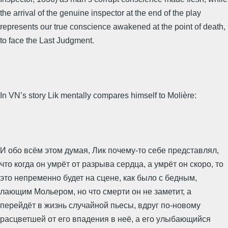
the arrival of the genuine inspector at the end of the play
represents our true conscience awakened at the point of death,
to face the Last Judgment.
In VN’s story Lik mentally compares himself to Molière:
И обо всём этом думая, Лик почему-то себе представлял,
что когда он умрёт от разрыва сердца, а умрёт он скоро, то
это непременно будет на сцене, как было с бедным,
лающим Мольером, но что смерти он не заметит, а
перейдёт в жизнь случайной пьесы, вдруг по-новому
расцветшей от его впадения в неё, а его улыбающийся