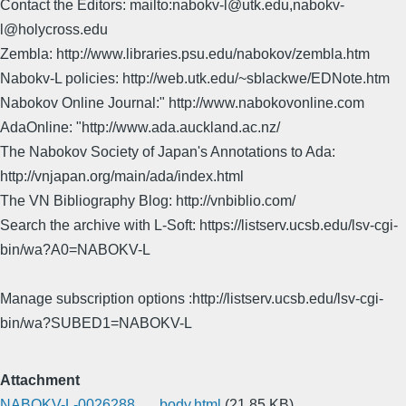
Contact the Editors: mailto:nabokv-l@utk.edu,nabokv-
l@holycross.edu
Zembla: http://www.libraries.psu.edu/nabokov/zembla.htm
Nabokv-L policies: http://web.utk.edu/~sblackwe/EDNote.htm
Nabokov Online Journal:" http://www.nabokovonline.com
AdaOnline: "http://www.ada.auckland.ac.nz/
The Nabokov Society of Japan's Annotations to Ada:
http://vnjapan.org/main/ada/index.html
The VN Bibliography Blog: http://vnbiblio.com/
Search the archive with L-Soft: https://listserv.ucsb.edu/lsv-cgi-
bin/wa?A0=NABOKV-L
Manage subscription options :http://listserv.ucsb.edu/lsv-cgi-
bin/wa?SUBED1=NABOKV-L
Attachment
NABOKV-L-0026288___body.html
(21.85 KB)