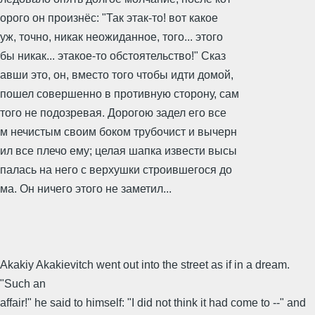
орого он произнёс: "Так этак-то! вот какое
уж, точно, никак неожиданное, того... этого
бы никак... этакое-то обстоятельство!" Сказ
авши это, он, вместо того чтобы идти домой,
пошел совершенно в противную сторону, сам
того не подозревая. Дорогою задел его все
м нечистым своим боком трубочист и вычерн
ил все плечо ему; целая шапка извести высы
палась на него с верхушки строившегося до
ма. Он ничего этого не заметил...
Akakiy Akakievitch went out into the street as if in a dream.
"Such an
affair!" he said to himself: "I did not think it had come to --" and