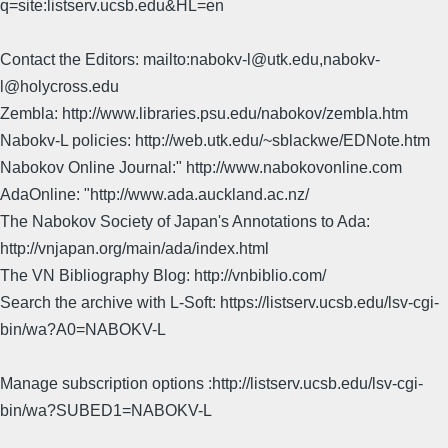
q=site:listserv.ucsb.edu&HL=en
Contact the Editors: mailto:nabokv-l@utk.edu,nabokv-
l@holycross.edu
Zembla: http://www.libraries.psu.edu/nabokov/zembla.htm
Nabokv-L policies: http://web.utk.edu/~sblackwe/EDNote.htm
Nabokov Online Journal:" http://www.nabokovonline.com
AdaOnline: "http://www.ada.auckland.ac.nz/
The Nabokov Society of Japan's Annotations to Ada:
http://vnjapan.org/main/ada/index.html
The VN Bibliography Blog: http://vnbiblio.com/
Search the archive with L-Soft: https://listserv.ucsb.edu/lsv-cgi-
bin/wa?A0=NABOKV-L
Manage subscription options :http://listserv.ucsb.edu/lsv-cgi-
bin/wa?SUBED1=NABOKV-L