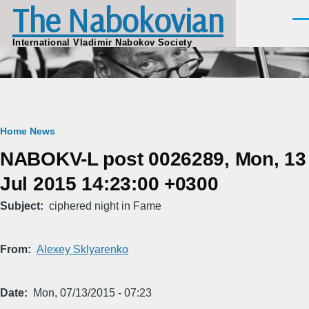
The Nabokovian
Skip to main content
Men
International Vladimir Nabokov Society
Breadcrumb
Home
News
NABOKV-L post 0026289, Mon, 13
Jul 2015 14:23:00 +0300
Subject
ciphered night in Fame
From
Alexey Sklyarenko
Date
Mon, 07/13/2015 - 07:23