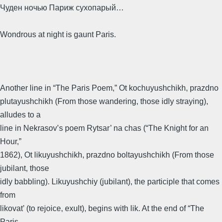
Чуден ночью Париж сухопарый…
Wondrous at night is gaunt Paris.
Another line in “The Paris Poem,” Ot kochuyushchikh, prazdno
plutayushchikh (From those wandering, those idly straying),
alludes to a
line in Nekrasov’s poem Rytsar’ na chas (“The Knight for an
Hour,”
1862), Ot likuyushchikh, prazdno boltayushchikh (From those
jubilant, those
idly babbling). Likuyushchiy (jubilant), the participle that comes
from
likovat’ (to rejoice, exult), begins with lik. At the end of “The
Paris