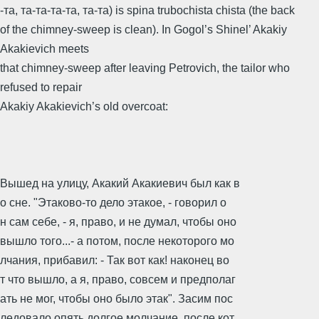
-та, та-та-та-та, та-та) is spina trubochista chista (the back
of the chimney-sweep is clean). In Gogol’s Shinel’ Akakiy
Akakievich meets
that chimney-sweep after leaving Petrovich, the tailor who
refused to repair
Akakiy Akakievich’s old overcoat:
Вышед на улицу, Акакий Акакиевич был как в
о сне. "Этаково-то дело этакое, - говорил о
н сам себе, - я, право, и не думал, чтобы оно
вышло того...- а потом, после некоторого мо
лчания, прибавил: - Так вот как! наконец во
т что вышло, а я, право, совсем и предполаг
ать не мог, чтобы оно было этак". Засим пос
ледовало опять долгое молчание, после кот