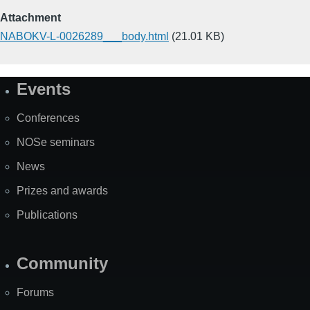
Attachment
NABOKV-L-0026289___body.html
(21.01 KB)
Events
Site
Map
Conferences
NOSe seminars
News
Prizes and awards
Publications
Community
Forums