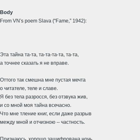
Body
From VN's poem Slava (“Fame,” 1942):
Эта тайна та-та, та-та-та-та, та-та,
а точнее сказать я не вправе.
Оттого так смешна мне пустая мечта
о читателе, теле и славе.
Я без тела разросся, без отзвука жив,
и со мной моя тайна всечасно.
Что мне тление книг, если даже разрыв
между мной и отчизною -- частность.
Признаюсь, хорошо зашифрована ночь,