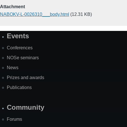
Attachment
NABOKV-L-0026310___body.html
(12.31 KB)
Events
Site
Map
Conferences
NOSe seminars
News
Prizes and awards
Publications
Community
Forums