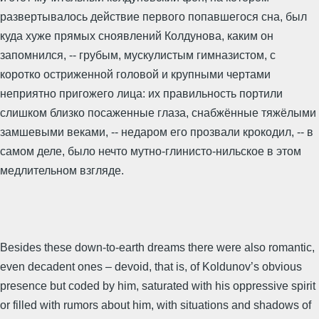
развертывалось действие первого попавшегося сна, был
куда хуже прямых сноявлений Колдунова, каким он
запомнился, -- грубым, мускулистым гимназистом, с
коротко остриженной головой и крупными чертами
неприятно пригожего лица: их правильность портили
слишком близко посаженные глаза, снабжённые тяжёлыми
замшевыми веками, -- недаром его прозвали крокодил, -- в
самом деле, было нечто мутно-глинисто-нильское в этом
медлительном взгляде.
Besides these down-to-earth dreams there were also romantic,
even decadent ones – devoid, that is, of Koldunov’s obvious
presence but coded by him, saturated with his oppressive spirit
or filled with rumors about him, with situations and shadows of