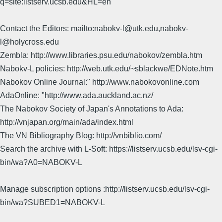
q=site:listserv.ucsb.edu&HL=en
Contact the Editors: mailto:nabokv-l@utk.edu,nabokv-
l@holycross.edu
Zembla: http://www.libraries.psu.edu/nabokov/zembla.htm
Nabokv-L policies: http://web.utk.edu/~sblackwe/EDNote.htm
Nabokov Online Journal:" http://www.nabokovonline.com
AdaOnline: "http://www.ada.auckland.ac.nz/
The Nabokov Society of Japan's Annotations to Ada:
http://vnjapan.org/main/ada/index.html
The VN Bibliography Blog: http://vnbiblio.com/
Search the archive with L-Soft: https://listserv.ucsb.edu/lsv-cgi-
bin/wa?A0=NABOKV-L
Manage subscription options :http://listserv.ucsb.edu/lsv-cgi-
bin/wa?SUBED1=NABOKV-L