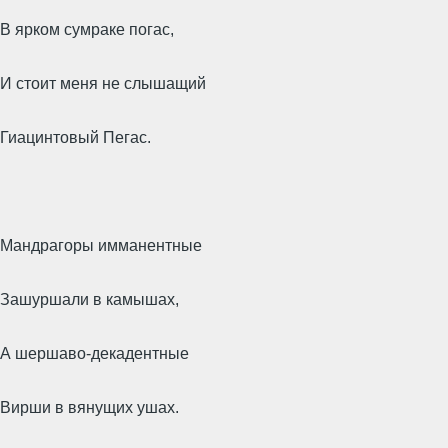
В ярком сумраке погас,
И стоит меня не слышащий
Гиацинтовый Пегас.
Мандрагоры имманентные
Зашуршали в камышах,
А шершаво-декадентные
Вирши в вянущих ушах.