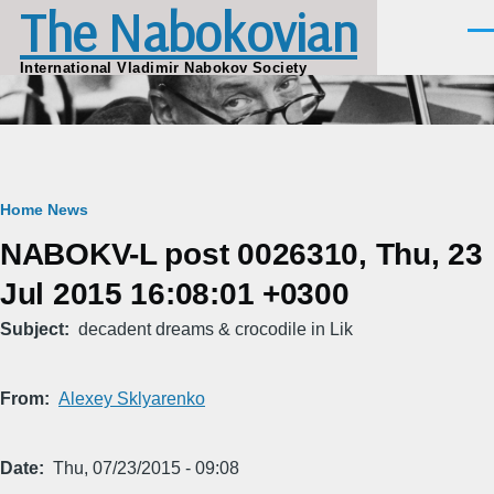
The Nabokovian
Skip to main content
Men
International Vladimir Nabokov Society
Breadcrumb
Home
News
NABOKV-L post 0026310, Thu, 23
Jul 2015 16:08:01 +0300
Subject
decadent dreams & crocodile in Lik
From
Alexey Sklyarenko
Date
Thu, 07/23/2015 - 09:08