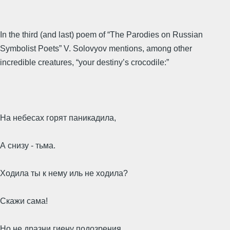
In the third (and last) poem of “The Parodies on Russian
Symbolist Poets” V. Solovyov mentions, among other
incredible creatures, “your destiny’s crocodile:”
На небесах горят паникадила,
А снизу - тьма.
Ходила ты к нему иль не ходила?
Скажи сама!
Но не дразни гиену подозрения,