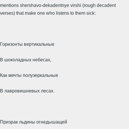
mentions shershavo-dekadentnye virshi (rough decadent
verses) that make one who listens to them sick:
Горизонты вертикальные
В шоколадных небесах,
Как мечты полузеркальные
В лавровишневых лесах.
Призрак льдины огнедышащей