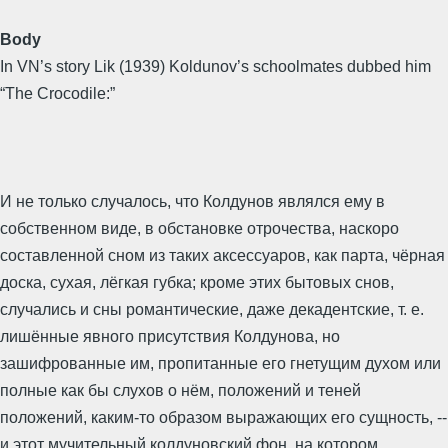
Body
In VN’s story Lik (1939) Koldunov’s schoolmates dubbed him
“The Crocodile:”
И не только случалось, что Колдунов являлся ему в
собственном виде, в обстановке отрочества, наскоро
составленной сном из таких аксессуаров, как парта, чёрная
доска, сухая, лёгкая губка; кроме этих бытовых снов,
случались и сны романтические, даже декадентские, т. е.
лишённые явного присутствия Колдунова, но
зашифрованные им, пропитанные его гнетущим духом или
полные как бы слухов о нём, положений и теней
положений, каким-то образом выражающих его сущность, --
и этот мучительный колдуновский фон, на котором