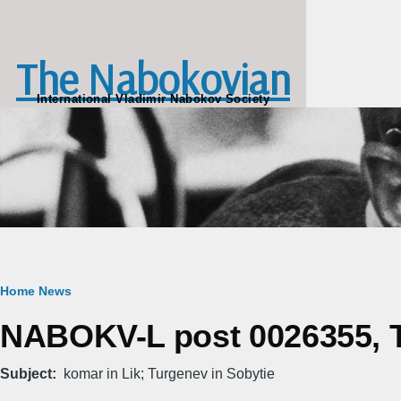
Skip to main content
The Nabokovian
International Vladimir Nabokov Society
Breadcrumb
Home
News
NABOKV-L post 0026355, T
Subject
komar in Lik; Turgenev in Sobytie