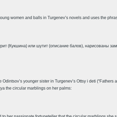
 young women and balls in Turgenev’s novels and uses the phrase
ит (Кукшина) или шутит (описание балов), нарисованы замеч
intsov’s younger sister in Turgenev’s Ottsy i deti (“Fathers and
ya the circular marblings on her palms:
 to her passionate fortuneteller that the circular marblings she 