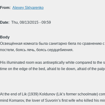
From
Alexey Sklyarenko
Date
Thu, 08/13/2015 - 09:59
Body
Освещённая комната была санитарно бела по сравнению с ю
постели, боясь лечь, боясь сердцебиения.
His illuminated room was antiseptically white compared to the s
time on the edge of the bed, afraid to lie down, afraid of the palp
At the end of Lik (1939) Koldunov (Lik’s former schoolmate) co
mind Komarov, the lover of Suvorin’s first wife who killed his 