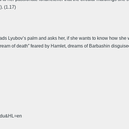
). (1.17)
ds Lyubov’s palm and asks her, if she wants to know how she will
“dream of death” feared by Hamlet, dreams of Barbashin disguise
.edu&HL=en