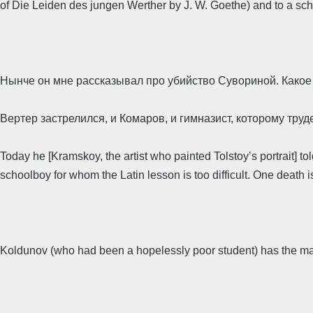
of Die Leiden des jungen Werther by J. W. Goethe) and to a schoo
Нынче он мне рассказывал про убийство Сувориной. Какое
Вертер застрелился, и Комаров, и гимназист, которому труд
Today he [Kramskoy, the artist who painted Tolstoy’s portrait] 
schoolboy for whom the Latin lesson is too difficult. One death i
Koldunov (who had been a hopelessly poor student) has the ma