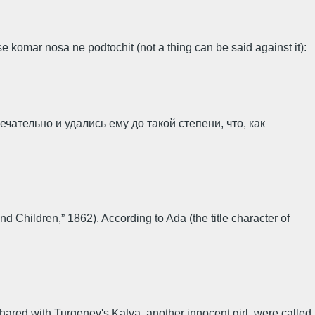
 komar nosa ne podtochit (not a thing can be said against it):
ательно и удались ему до такой степени, что, как
 Children,” 1862). According to Ada (the title character of
shared with Turgenev's Katya, another innocent girl, were called