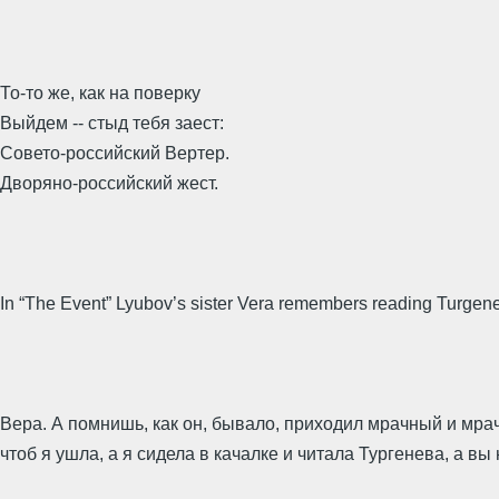
То-то же, как на поверку
Выйдем -- стыд тебя заест:
Совето-российский Вертер.
Дворяно-российский жест.
In “The Event” Lyubov’s sister Vera remembers reading Turgen
Вера. А помнишь, как он, бывало, приходил мрачный и мрач
чтоб я ушла, а я сидела в качалке и читала Тургенева, а вы 