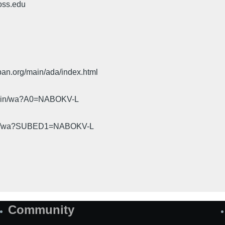
oss.edu
pan.org/main/ada/index.html
cgi-bin/wa?A0=NABOKV-L
gi-bin/wa?SUBED1=NABOKV-L
Community