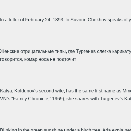
In a letter of February 24, 1893, to Suvorin Chekhov speaks of
Женские отрицательные типы, где Тургенев слегка карикатур
говорится, комар носа не подточит.
Katya, Koldunov’s second wife, has the same first name as Mme Od
VN’s “Family Chronicle,” 1969), she shares with Turgenev’s Kat
Blinking in the green sunshine under a birch tree, Ada explained