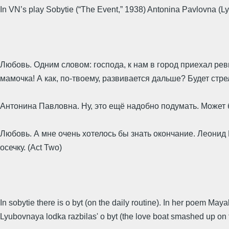
In VN’s play Sobytie (“The Event,” 1938) Antonina Pavlovna (Ly
Любовь. Одним словом: господа, к нам в город приехал ре
мамочка! А как, по-твоему, развивается дальше? Будет стр
Антонина Павловна. Ну, это ещё надобно подумать. Может бы
Любовь. А мне очень хотелось бы знать окончание. Леонид 
осечку. (Act Two)
In sobytie there is o byt (on the daily routine). In her poem M
Lyubovnaya lodka razbilas' o byt (the love boat smashed up on 