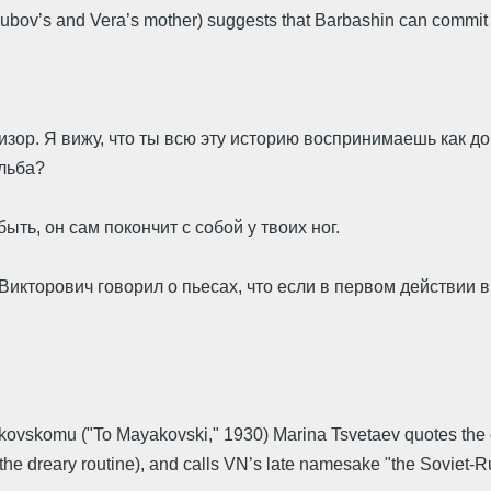
ubov’s and Vera’s mother) suggests that Barbashin can commit s
визор. Я вижу, что ты всю эту историю воспринимаешь как 
ельба?
ть, он сам покончит с собой у твоих ног.
Викторович говорил о пьесах, что если в первом действии в
ayakovskomu ("To Mayakovski," 1930) Marina Tsvetaev quotes the 
the dreary routine), and calls VN’s late namesake "the Soviet-R