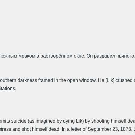
жным мраком в растворённом окне. Он раздавил пьяного, к
outhern darkness framed in the open window. He [Lik] crushed a 
itations.
mmits suicide (as imagined by dying Lik) by shooting himself de
mistress and shot himself dead. In a letter of September 23, 187