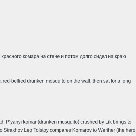
расного комара на стене и потом долго сидел на краю
red-bellied drunken mosquito on the wall, then sat for a long
ad. P’yanyi komar (drunken mosquito) crushed by Lik brings to
3, to Strakhov Leo Tolstoy compares Komarov to Werther (the hero