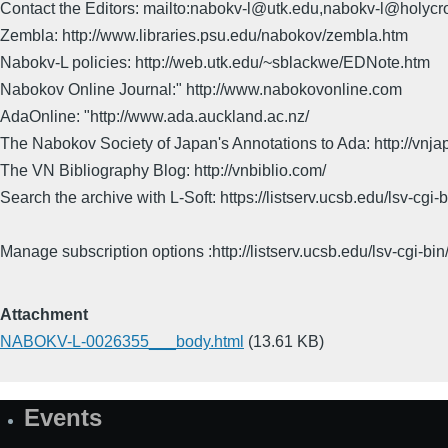
Contact the Editors: mailto:nabokv-l@utk.edu,nabokv-l@holycr
Zembla: http://www.libraries.psu.edu/nabokov/zembla.htm
Nabokv-L policies: http://web.utk.edu/~sblackwe/EDNote.htm
Nabokov Online Journal:" http://www.nabokovonline.com
AdaOnline: "http://www.ada.auckland.ac.nz/
The Nabokov Society of Japan's Annotations to Ada: http://vnja
The VN Bibliography Blog: http://vnbiblio.com/
Search the archive with L-Soft: https://listserv.ucsb.edu/lsv-
Manage subscription options :http://listserv.ucsb.edu/lsv-c
Attachment
NABOKV-L-0026355___body.html
(13.61 KB)
Events
Site
Map