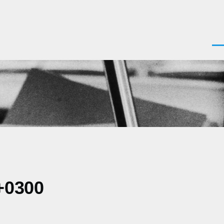
Men
+0300