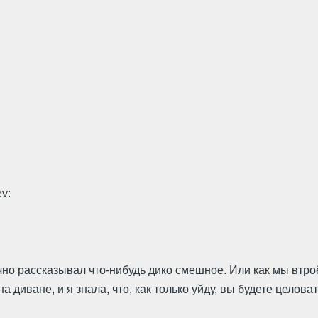
ev:
но рассказывал что-нибудь дико смешное. Или как мы втроём
на диване, и я знала, что, как только уйду, вы будете целова