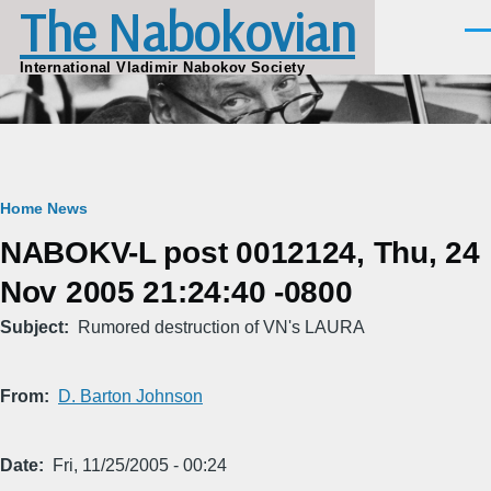
The Nabokovian
Skip to main content
Men
International Vladimir Nabokov Society
Breadcrumb
Home
News
NABOKV-L post 0012124, Thu, 24
Nov 2005 21:24:40 -0800
Subject
Rumored destruction of VN's LAURA
From
D. Barton Johnson
Date
Fri, 11/25/2005 - 00:24