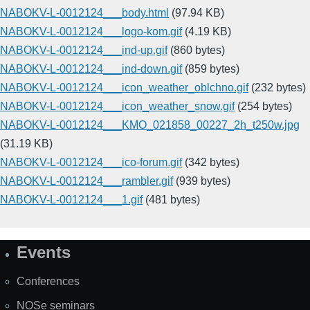
NABOKV-L-0012124___body.html
(97.94 KB)
NABOKV-L-0012124___logo-kom.gif
(4.19 KB)
NABOKV-L-0012124___ind-up.gif
(860 bytes)
NABOKV-L-0012124___ind-down.gif
(859 bytes)
NABOKV-L-0012124___icon_weather_oblchno.gif
(232 bytes)
NABOKV-L-0012124___icon_weather_snow.gif
(254 bytes)
NABOKV-L-0012124___KMO_021858_00227_2h_t250w.jpg
(31.19 KB)
NABOKV-L-0012124___ico-forum.gif
(342 bytes)
NABOKV-L-0012124___rambler.gif
(939 bytes)
NABOKV-L-0012124___1.gif
(481 bytes)
Events
Site
Map
Conferences
NOSe seminars