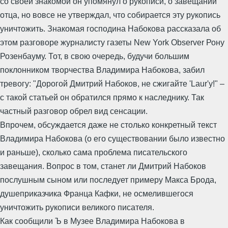
со своей знакомой он упомянул о рукописи, о завещании
отца, но вовсе не утверждал, что собирается эту рукопись
уничтожить. Знакомая господина Набокова рассказала об
этом разговоре журналисту газеты New York Observer Рону
Розенбауму. Тот, в свою очередь, будучи большим
поклонником творчества Владимира Набокова, забил
тревогу: "Дорогой Дмитрий Набоков, не сжигайте 'Laur'у!" –
с такой статьей он обратился прямо к наследнику. Так
частный разговор обрел вид сенсации.
Впрочем, обсуждается даже не столько конкретный текст
Владимира Набокова (о его существовании было известно
и раньше), сколько сама проблема писательского
завещания. Вопрос в том, станет ли Дмитрий Набоков
послушным сыном или последует примеру Макса Брода,
душеприказчика Франца Кафки, не осмелившегося
уничтожить рукописи великого писателя.
Как сообщили Ъ в Музее Владимира Набокова в