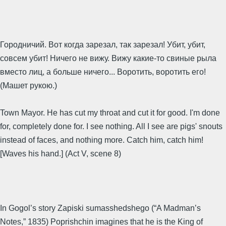
Городничий. Вот когда зарезал, так зарезал! Убит, убит,
совсем убит! Ничего не вижу. Вижу какие-то свиные рыла
вместо лиц, а больше ничего... Воротить, воротить его!
(Машет рукою.)
Town Mayor. He has cut my throat and cut it for good. I'm done
for, completely done for. I see nothing. All I see are pigs' snouts
instead of faces, and nothing more. Catch him, catch him!
[Waves his hand.] (Act V, scene 8)
In Gogol’s story Zapiski sumasshedshego (“A Madman’s
Notes,” 1835) Poprishchin imagines that he is the King of