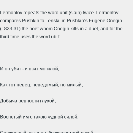
Lermontov repeats the word ubit (slain) twice. Lermontov
compares Pushkin to Lenski, in Pushkin’s Eugene Onegin
(1823-31) the poet whom Onegin kills in a duel, and for the
third time uses the word ubit:
И он убит - и взят могилой,
Как тот певец, неведомый, но милый,
Добыча ревности глухой,
Воспетый им с такою чудной силой,
Сражённый, как и он, безжалостной рукой.