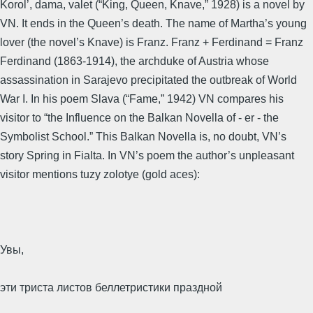
Korol’, dama, valet (“King, Queen, Knave,” 1928) is a novel by
VN. It ends in the Queen’s death. The name of Martha’s young
lover (the novel’s Knave) is Franz. Franz + Ferdinand = Franz
Ferdinand (1863-1914), the archduke of Austria whose
assassination in Sarajevo precipitated the outbreak of World
War I. In his poem Slava (“Fame,” 1942) VN compares his
visitor to “the Influence on the Balkan Novella of - er - the
Symbolist School.” This Balkan Novella is, no doubt, VN’s
story Spring in Fialta. In VN’s poem the author’s unpleasant
visitor mentions tuzy zolotye (gold aces):
Увы,
эти триста листов беллетристики праздной