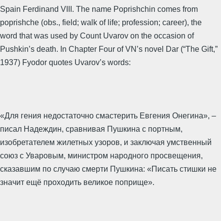
Spain Ferdinand VIII. The name Poprishchin comes from
poprishche (obs., field; walk of life; profession; career), the
word that was used by Count Uvarov on the occasion of
Pushkin’s death. In Chapter Four of VN’s novel Dar (“The Gift,”
1937) Fyodor quotes Uvarov’s words:
«Для гения недостаточно смастерить Евгения Онегина», –
писал Надеждин, сравнивая Пушкина с портным,
изобретателем жилетных узоров, и заключая умственный
союз с Уваровым, министром народного просвещения,
сказавшим по случаю смерти Пушкина: «Писать стишки не
значит ещё проходить великое поприще».