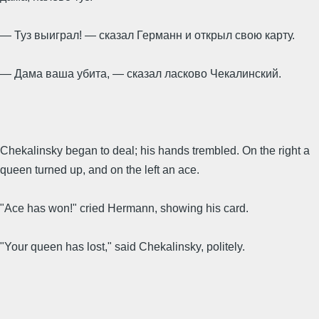
— Туз выиграл! — сказал Германн и открыл свою карту.
— Дама ваша убита, — сказал ласково Чекалинский.
Chekalinsky began to deal; his hands trembled. On the right a
queen turned up, and on the left an ace.
"Ace has won!" cried Hermann, showing his card.
"Your queen has lost," said Chekalinsky, politely.