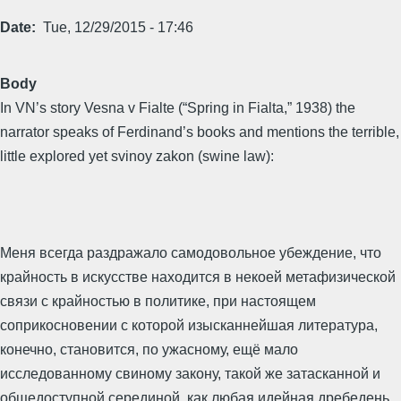
Date
Tue, 12/29/2015 - 17:46
Body
In VN’s story Vesna v Fialte (“Spring in Fialta,” 1938) the
narrator speaks of Ferdinand’s books and mentions the terrible,
little explored yet svinoy zakon (swine law):
Меня всегда раздражало самодовольное убеждение, что
крайность в искусстве находится в некоей метафизической
связи с крайностью в политике, при настоящем
соприкосновении с которой изысканнейшая литература,
конечно, становится, по ужасному, ещё мало
исследованному свиному закону, такой же затасканной и
общедоступной серединой, как любая идейная дребедень.