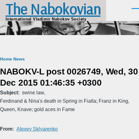
The Nabokovian
Skip to main content
Men
International Vladimir Nabokov Society
Breadcrumb
Home
News
NABOKV-L post 0026749, Wed, 30
Dec 2015 01:46:35 +0300
Subject
swine law,
Ferdinand & Nina's death in Spring in Fialta; Franz in King,
Queen, Knave; gold aces in Fame
From
Alexey Sklyarenko