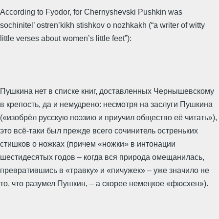
According to Fyodor, for Chernyshevski Pushkin was
sochinitel’ ostren’kikh stishkov o nozhkakh (“a writer of witty
little verses about women’s little feet”):
Пушкина нет в списке книг, доставленных Чернышевскому
в крепость, да и немудрено: несмотря на заслуги Пушкина
(«изобрёл русскую поэзию и приучил общество её читать»),
это всё-таки был прежде всего сочинитель остреньких
стишков о ножках (причем «ножки» в интонации
шестидесятых годов – когда вся природа омещанилась,
превратившись в «травку» и «пичужек» – уже значило не
то, что разумел Пушкин, – а скорее немецкое «фюсхен»).