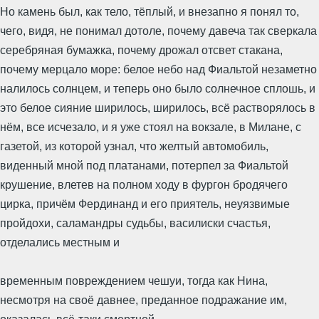
Но камень был, как тело, тёплый, и внезапно я понял то,
чего, видя, не понимал дотоле, почему давеча так сверкала
серебряная бумажка, почему дрожал отсвет стакана,
почему мерцало море: белое небо над Фиальтой незаметно
налилось солнцем, и теперь оно было солнечное сплошь, и
это белое сияние ширилось, ширилось, всё растворялось в
нём, все исчезало, и я уже стоял на вокзале, в Милане, с
газетой, из которой узнал, что желтый автомобиль,
виденный мной под платанами, потерпел за Фиальтой
крушение, влетев на полном ходу в фургон бродячего
цирка, причём Фердинанд и его приятель, неуязвимые
пройдохи, саламандры судьбы, василиски счастья,
отделались местным и
временным повреждением чешуи, тогда как Нина,
несмотря на своё давнее, преданное подражание им,