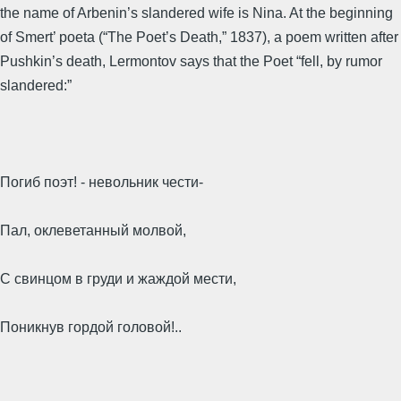
the name of Arbenin’s slandered wife is Nina. At the beginning
of Smert’ poeta (“The Poet’s Death,” 1837), a poem written after
Pushkin’s death, Lermontov says that the Poet “fell, by rumor
slandered:”
Погиб поэт! - невольник чести-
Пал, оклеветанный молвой,
С свинцом в груди и жаждой мести,
Поникнув гордой головой!..