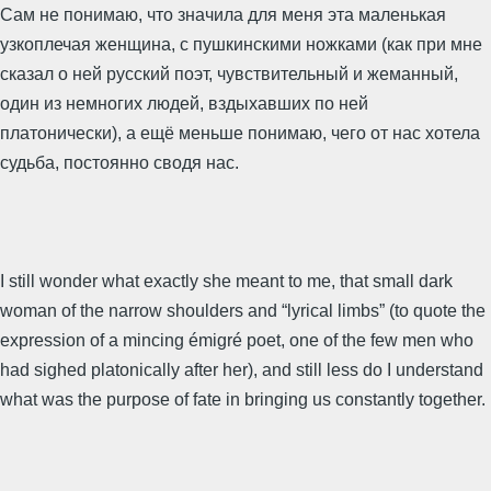
Сам не понимаю, что значила для меня эта маленькая
узкоплечая женщина, с пушкинскими ножками (как при мне
сказал о ней русский поэт, чувствительный и жеманный,
один из немногих людей, вздыхавших по ней
платонически), а ещё меньше понимаю, чего от нас хотела
судьба, постоянно сводя нас.
I still wonder what exactly she meant to me, that small dark
woman of the narrow shoulders and “lyrical limbs” (to quote the
expression of a mincing émigré poet, one of the few men who
had sighed platonically after her), and still less do I understand
what was the purpose of fate in bringing us constantly together.