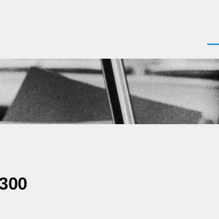
Men
0300