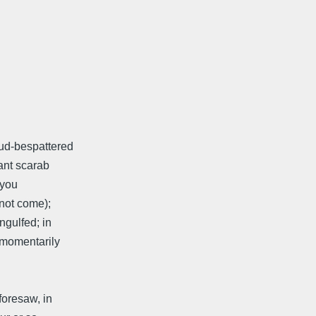
ud-bespattered
ant scarab
 you
 not come);
ngulfed; in
 momentarily
foresaw, in