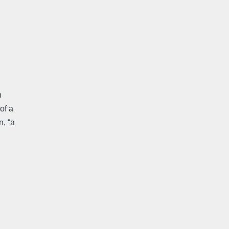
n
 of a
n, “a