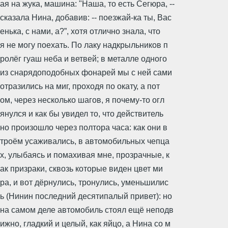
ая на жука, машина: "Наша, то есть Сегюра, --
сказала Нина, добавив: -- поезжай-ка ты, Вас
енька, с нами, а?”, хотя отлично знала, что
я не могу поехать. По лаку надкрыльников п
ролёг гуаш неба и ветвей; в металле одного
из снарядоподобных фонарей мы с ней сами
отразились на миг, проходя по окату, а пот
ом, через несколько шагов, я почему-то огл
янулся и как бы увидел то, что действитель
но произошло через полтора часа: как они в
троём усаживались, в автомобильных чепца
х, улыбаясь и помахивая мне, прозрачные, к
ак призраки, сквозь которые виден цвет ми
ра, и вот дёрнулись, тронулись, уменьшилис
ь (Нинин последний десятипалый привет): но
на самом деле автомобиль стоял ещё неподв
ижно, гладкий и целый, как яйцо, а Нина со м