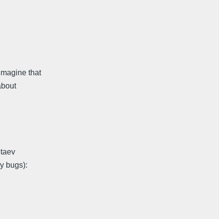
imagine that
about
etaev
y bugs):