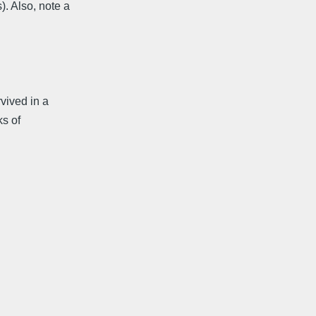
. Also, note a
rvived in a
ks of