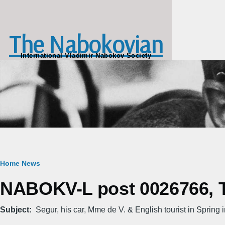
Skip to main content
The Nabokovian
International Vladimir Nabokov Society
Breadcrumb
Home
News
NABOKV-L post 0026766, T
Subject
Segur, his car, Mme de V. & English tourist in Spring i