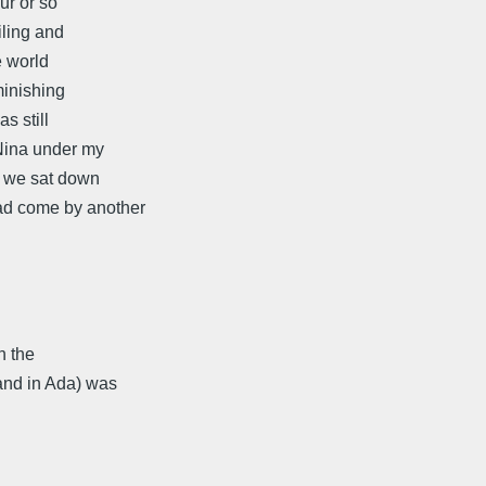
ur or so
iling and
e world
minishing
s still
 Nina under my
s we sat down
ad come by another
n the
and in Ada) was