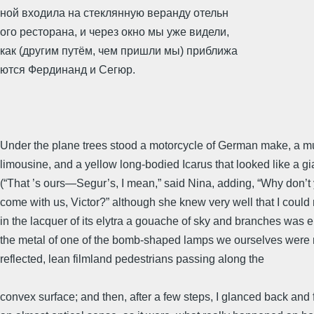
ной входила на стеклянную веранду отельн
ого ресторана, и через окно мы уже видели,
как (другим путём, чем пришли мы) приближа
ются Фердинанд и Сегюр.
Under the plane trees stood a motorcycle of German make, a m
limousine, and a yellow long-bodied Icarus that looked like a gi
(“That ’s ours―Segur’s, I mean,” said Nina, adding, “Why don’t
come with us, Victor?” although she knew very well that I could
in the lacquer of its elytra a gouache of sky and branches was e
the metal of one of the bomb-shaped lamps we ourselves were
reflected, lean filmland pedestrians passing along the
convex surface; and then, after a few steps, I glanced back and 