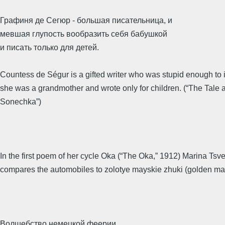
Графиня де Сегюр - большая писательница, и
мевшая глупость вообразить себя бабушкой
и писать только для детей.
Countess de Ségur is a gifted writer who was stupid enough to 
she was a grandmother and wrote only for children. (“The Tale 
Sonechka”)
In the first poem of her cycle Oka (“The Oka,” 1912) Marina Tsv
compares the automobiles to zolotye mayskie zhuki (golden ma
Волшебство немецкой феерии,