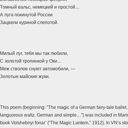
Томный вальс, немецкий и простой…
А луга покинутой России
Зацвели куриной слепотой.
Милый луг, тебя мы так любили,
С золотой тропинкой у Оки…
Меж стволов снуют автомобили, ―
Золотые майские жуки.
This poem (beginning: “The magic of a German fairy-tale ballet, 
languorous waltz, German and simple…”) was included in Mari
book Volshebnyi fonar’ (“The Magic Lantern,” 1912). In VN’s sto