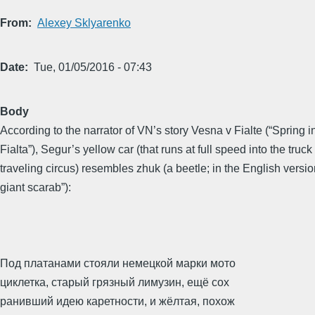
From
Alexey Sklyarenko
Date
Tue, 01/05/2016 - 07:43
Body
According to the narrator of VN’s story Vesna v Fialte (“Spring i
Fialta”), Segur’s yellow car (that runs at full speed into the truck
traveling circus) resembles zhuk (a beetle; in the English versio
giant scarab”):
Под платанами стояли немецкой марки мото
циклетка, старый грязный лимузин, ещё сох
ранивший идею каретности, и жёлтая, похож