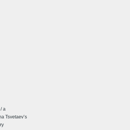
/ a
na Tsvetaev’s
ry