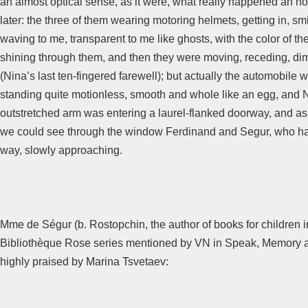
an almost optical sense, as it were, what really happened an ho
later: the three of them wearing motoring helmets, getting in, sm
waving to me, transparent to me like ghosts, with the color of th
shining through them, and then they were moving, receding, di
(Nina’s last ten-fingered farewell); but actually the automobile wa
standing quite motionless, smooth and whole like an egg, and
outstretched arm was entering a laurel-flanked doorway, and a
we could see through the window Ferdinand and Segur, who h
way, slowly approaching.
Mme de Ségur (b. Rostopchin, the author of books for children i
Bibliothèque Rose series mentioned by VN in Speak, Memory 
highly praised by Marina Tsvetaev: