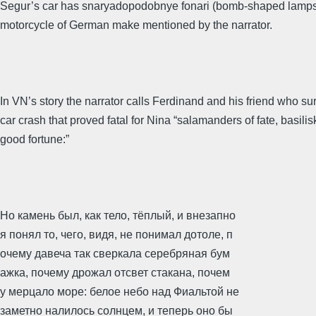
Segur’s car has snaryadopodobnye fonari (bomb-shaped lamps)
motorcycle of German make mentioned by the narrator.
In VN’s story the narrator calls Ferdinand and his friend who su
car crash that proved fatal for Nina “salamanders of fate, basilis
good fortune:”
Но камень был, как тело, тёплый, и внезапно
я понял то, чего, видя, не понимал дотоле, п
очему давеча так сверкала серебряная бум
ажка, почему дрожал отсвет стакана, почем
у мерцало море: белое небо над Фиальтой не
заметно налилось солнцем, и теперь оно бы