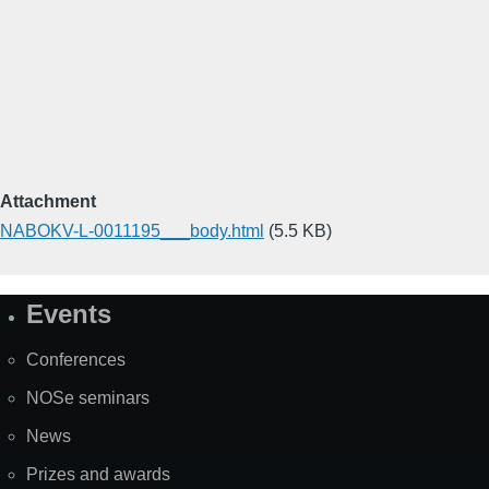
Attachment
NABOKV-L-0011195___body.html
(5.5 KB)
Events
Site
Map
Conferences
NOSe seminars
News
Prizes and awards