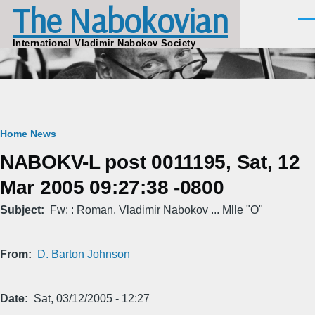
The Nabokovian
Skip to main content
Men
International Vladimir Nabokov Society
Breadcrumb
Home
News
NABOKV-L post 0011195, Sat, 12
Mar 2005 09:27:38 -0800
Subject
Fw: : Roman. Vladimir Nabokov ... Mlle "O"
From
D. Barton Johnson
Date
Sat, 03/12/2005 - 12:27