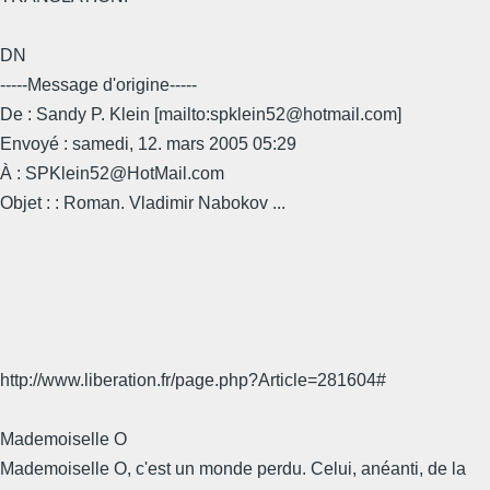
DN
-----Message d'origine-----
De : Sandy P. Klein [mailto:spklein52@hotmail.com]
Envoyé : samedi, 12. mars 2005 05:29
À : SPKlein52@HotMail.com
Objet : : Roman. Vladimir Nabokov ...
http://www.liberation.fr/page.php?Article=281604#
Mademoiselle O
Mademoiselle O, c'est un monde perdu. Celui, anéanti, de la