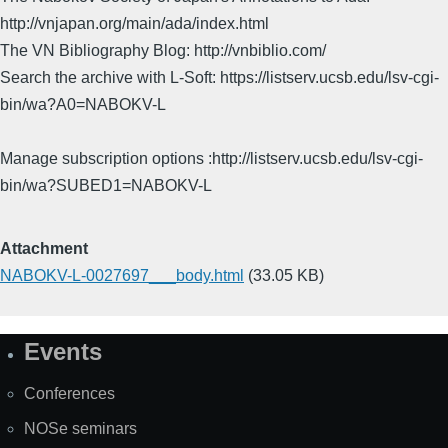
http://vnjapan.org/main/ada/index.html
The VN Bibliography Blog: http://vnbiblio.com/
Search the archive with L-Soft: https://listserv.ucsb.edu/lsv-cgi-
bin/wa?A0=NABOKV-L
Manage subscription options :http://listserv.ucsb.edu/lsv-cgi-
bin/wa?SUBED1=NABOKV-L
Attachment
NABOKV-L-0027697___body.html
(33.05 KB)
Events
Site
Map
Conferences
NOSe seminars