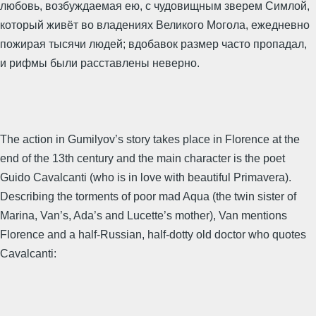
любовь, возбуждаемая ею, с чудовищным зверем Симлой,
который живёт во владениях Великого Могола, ежедневно
пожирая тысячи людей; вдобавок размер часто пропадал,
и рифмы были расставлены неверно.
The action in Gumilyov’s story takes place in Florence at the
end of the 13th century and the main character is the poet
Guido Cavalcanti (who is in love with beautiful Primavera).
Describing the torments of poor mad Aqua (the twin sister of
Marina, Van’s, Ada’s and Lucette’s mother), Van mentions
Florence and a half-Russian, half-dotty old doctor who quotes
Cavalcanti: