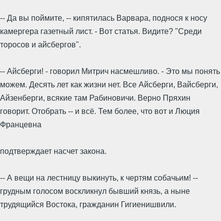
-- Да вы поймите, -- кипятилась Варвара, поднося к носу
камергера газетный лист. - Вот статья. Видите? "Среди
торосов и айсбергов".
-- Айсберги! - говорил Митрич насмешливо. - Это мы понять
можем. Десять лет как жизни нет. Все Айсберги, Вайсберги,
Айзенберги, всякие там Рабиновичи. Верно Пряхин
говорит. Отобрать -- и всё. Тем более, что вот и Люция
Францевна
подтверждает насчет закона.
-- А вещи на лестницу выкинуть, к чертям собачьим! --
грудным голосом воскликнул бывший князь, а ныне
трудящийся Востока, гражданин Гигиенишвили.