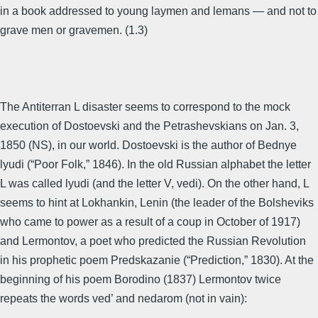
in a book addressed to young laymen and lemans — and not to
grave men or gravemen. (1.3)
The Antiterran L disaster seems to correspond to the mock
execution of Dostoevski and the Petrashevskians on Jan. 3,
1850 (NS), in our world. Dostoevski is the author of Bednye
lyudi (“Poor Folk,” 1846). In the old Russian alphabet the letter
L was called lyudi (and the letter V, vedi). On the other hand, L
seems to hint at Lokhankin, Lenin (the leader of the Bolsheviks
who came to power as a result of a coup in October of 1917)
and Lermontov, a poet who predicted the Russian Revolution
in his prophetic poem Predskazanie (“Prediction,” 1830). At the
beginning of his poem Borodino (1837) Lermontov twice
repeats the words ved’ and nedarom (not in vain):