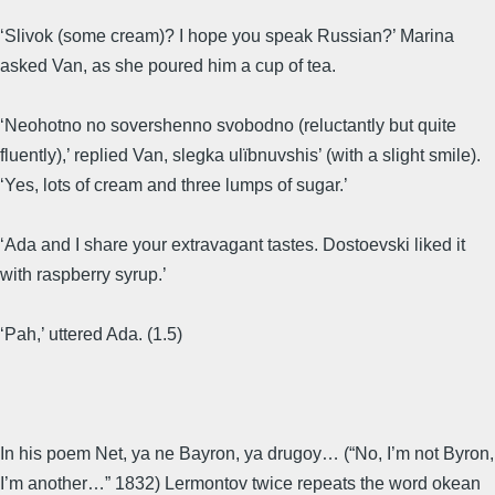
‘Slivok (some cream)? I hope you speak Russian?’ Marina
asked Van, as she poured him a cup of tea.
‘Neohotno no sovershenno svobodno (reluctantly but quite
fluently),’ replied Van, slegka ulïbnuvshis’ (with a slight smile).
‘Yes, lots of cream and three lumps of sugar.’
‘Ada and I share your extravagant tastes. Dostoevski liked it
with raspberry syrup.’
‘Pah,’ uttered Ada. (1.5)
In his poem Net, ya ne Bayron, ya drugoy… (“No, I’m not Byron,
I’m another…” 1832) Lermontov twice repeats the word okean