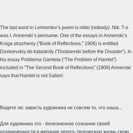
The last word in Lermontov’s poem is nikto (nobody). Nik. T-o
was I. Annenski’s penname. One of the essays in Annenski’s
Kniga otrazheniy (“Book of Reflections,” 1906) is entitled
Dostoevskiy do katastrofy (“Dostoevski before the Disaster”). In
his essay Problema Gamleta (“The Problem of Hamlet”)
included in “The Second Book of Reflections” (1909) Annenski
says that Hamlet is not Salieri:
Видите ли: зависть художника не совсем то, что наша...
Для художника это - болезненное сознание своей
ограниченности и желание делать творческую жизнь свою