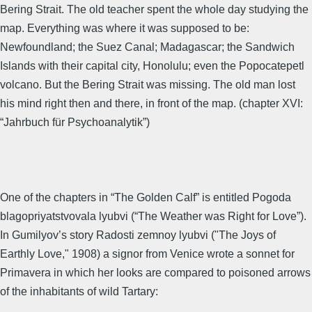
Bering Strait. The old teacher spent the whole day studying the
map. Everything was where it was supposed to be:
Newfoundland; the Suez Canal; Madagascar; the Sandwich
Islands with their capital city, Honolulu; even the Popocatepetl
volcano. But the Bering Strait was missing. The old man lost
his mind right then and there, in front of the map. (chapter XVI:
“Jahrbuch für Psychoanalytik”)
One of the chapters in “The Golden Calf” is entitled Pogoda
blagopriyatstvovala lyubvi (“The Weather was Right for Love”).
In Gumilyov’s story Radosti zemnoy lyubvi ("The Joys of
Earthly Love," 1908) a signor from Venice wrote a sonnet for
Primavera in which her looks are compared to poisoned arrows
of the inhabitants of wild Tartary: