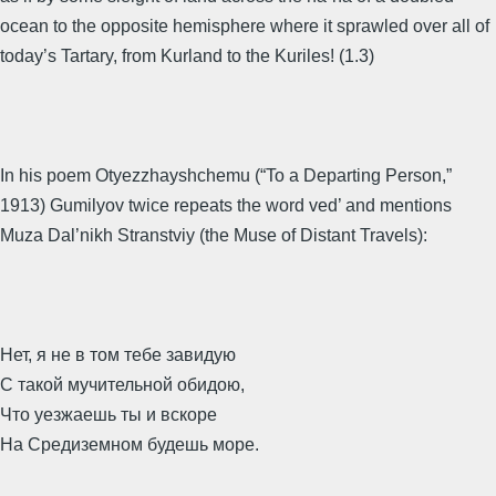
ocean to the opposite hemisphere where it sprawled over all of
today’s Tartary, from Kurland to the Kuriles! (1.3)
In his poem Otyezzhayshchemu (“To a Departing Person,”
1913) Gumilyov twice repeats the word ved’ and mentions
Muza Dal’nikh Stranstviy (the Muse of Distant Travels):
Нет, я не в том тебе завидую
С такой мучительной обидою,
Что уезжаешь ты и вскоре
На Средиземном будешь море.