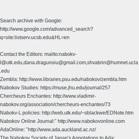
Search archive with Google:
http://www.google.com/advanced_search?
q=site:listserv.ucsb.edu&HL=en
Contact the Editors: mailto:nabokv-
l@utk.edu,dana.dragunoiu@gmail.com,shvabrin@humnet.ucla
.edu
Zembla: http://www.libraries.psu.edu/nabokov/zembla.htm
Nabokov Studies: https://muse.jhu.edu/journal/257
Chercheurs Enchantes: http://www.vladimir-
nabokov.org/association/chercheurs-enchantes/73
Nabokv-L policies: http://web.utk.edu/~sblackwe/EDNote.htm
Nabokov Online Journal:" http://www.nabokovonline.com
AdaOnline: "http://www.ada.auckland.ac.nz/
The Nabokov Society of Japan's Annotations to Ada: