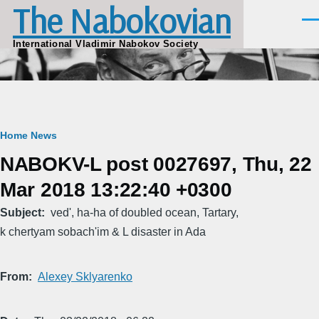
The Nabokovian
Skip to main content
Men
International Vladimir Nabokov Society
Breadcrumb
Home
News
NABOKV-L post 0027697, Thu, 22
Mar 2018 13:22:40 +0300
Subject
ved', ha-ha of doubled ocean, Tartary,
k chertyam sobach'im & L disaster in Ada
From
Alexey Sklyarenko