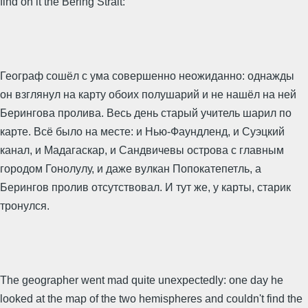
find on it the Bering Strait:
Географ сошёл с ума совершенно неожиданно: однажды
он взглянул на карту обоих полушарий и не нашёл на ней
Берингова пролива. Весь день старый учитель шарил по
карте. Всё было на месте: и Нью-Фаундленд, и Суэцкий
канал, и Мадагаскар, и Сандвичевы острова с главным
городом Гонолулу, и даже вулкан Попокатепетль, а
Берингов пролив отсутствовал. И тут же, у карты, старик
тронулся.
The geographer went mad quite unexpectedly: one day he
looked at the map of the two hemispheres and couldn't find the