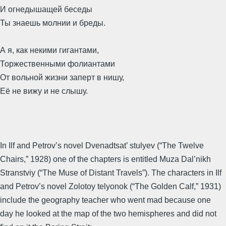
И огнедышащей беседы
Ты знаешь молнии и бреды.
А я, как некими гигантами,
Торжественными фолиантами
От вольной жизни заперт в нишу,
Её не вижу и не слышу.
In Ilf and Petrov’s novel Dvenadtsat’ stulyev (“The Twelve
Chairs,” 1928) one of the chapters is entitled Muza Dal’nikh
Stranstviy (“The Muse of Distant Travels”). The characters in Ilf
and Petrov’s novel Zolotoy telyonok (“The Golden Calf,” 1931)
include the geography teacher who went mad because one
day he looked at the map of the two hemispheres and did not