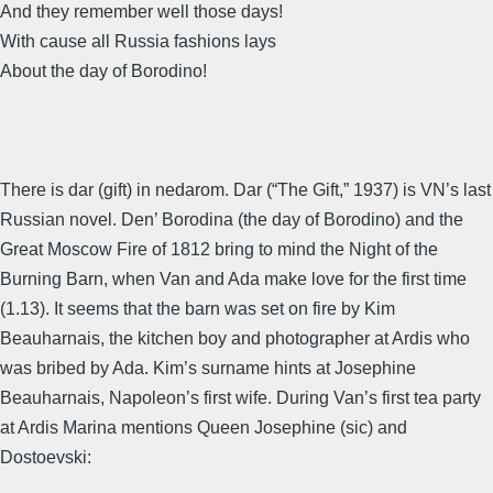
And they remember well those days!
With cause all Russia fashions lays
About the day of Borodino!
There is dar (gift) in nedarom. Dar (“The Gift,” 1937) is VN’s last
Russian novel. Den’ Borodina (the day of Borodino) and the
Great Moscow Fire of 1812 bring to mind the Night of the
Burning Barn, when Van and Ada make love for the first time
(1.13). It seems that the barn was set on fire by Kim
Beauharnais, the kitchen boy and photographer at Ardis who
was bribed by Ada. Kim’s surname hints at Josephine
Beauharnais, Napoleon’s first wife. During Van’s first tea party
at Ardis Marina mentions Queen Josephine (sic) and
Dostoevski: