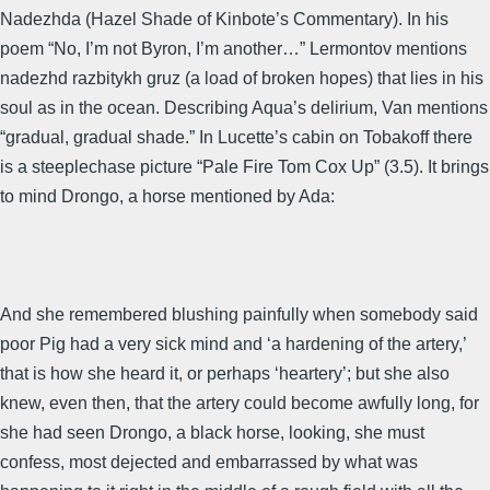
Nadezhda (Hazel Shade of Kinbote’s Commentary). In his
poem “No, I’m not Byron, I’m another…” Lermontov mentions
nadezhd razbitykh gruz (a load of broken hopes) that lies in his
soul as in the ocean. Describing Aqua’s delirium, Van mentions
“gradual, gradual shade.” In Lucette’s cabin on Tobakoff there
is a steeplechase picture “Pale Fire Tom Cox Up” (3.5). It brings
to mind Drongo, a horse mentioned by Ada:
And she remembered blushing painfully when somebody said
poor Pig had a very sick mind and ‘a hardening of the artery,’
that is how she heard it, or perhaps ‘heartery’; but she also
knew, even then, that the artery could become awfully long, for
she had seen Drongo, a black horse, looking, she must
confess, most dejected and embarrassed by what was