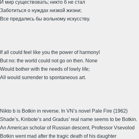
И мир существовать; никто б не стал
Заботиться о нуждах низкой жизни;
Все предались бы вольному искусству.
If all could feel like you the power of harmony!
But no: the world could not go on then. None
Would bother with the needs of lowly life;
All would surrender to spontaneous art.
Nikto b is Botkin in reverse. In VN’s novel Pale Fire (1962)
Shade’s, Kinbote’s and Gradus’ real name seems to be Botkin.
An American scholar of Russian descent, Professor Vsevolod
Botkin went mad after the tragic death of his daughter