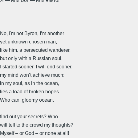
Я — или Бог — или никто!
No, I'm not Byron, I’m another
yet unknown chosen man,
like him, a persecuted wanderer,
but only with a Russian soul.
I started sooner, I will end sooner,
my mind won’t achieve much;
in my soul, as in the ocean,
lies a load of broken hopes.
Who can, gloomy ocean,
find out your secrets? Who
will tell to the crowd my thoughts?
Myself – or God – or none at all!