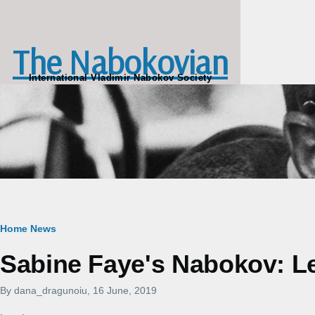
Skip to main content
The Nabokovian
International Vladimir Nabokov Society
Breadcrumb
Home
News
Sabine Faye's Nabokov: L
By
dana_dragunoiu
, 16 June, 2019