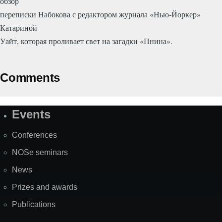
обзор
переписки Набокова с редактором журнала «Нью-Йоркер»
Катариной
Уайт, которая проливает свет на загадки «Пнина».
Comments
Events
Site
Map
Conferences
NOSe seminars
News
Prizes and awards
Publications