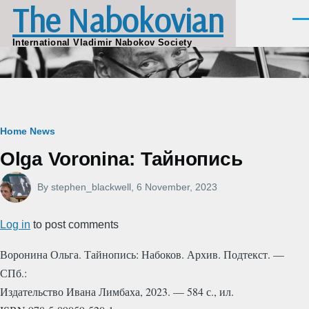
The Nabokovian
Skip to main content
Men
International Vladimir Nabokov Society
Breadcrumb
Home
News
Olga Voronina: Тайнопись
By
stephen_blackwell
, 6 November, 2023
Log in
to post comments
Воронина Ольга. Тайнопись: Набоков. Архив. Подтекст. —
СПб.:
Издательство Ивана Лимбаха, 2023. — 584 с., ил.