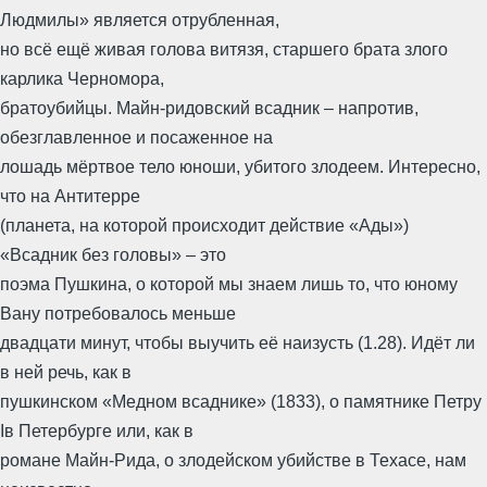
Людмилы» является отрубленная,
но всё ещё живая голова витязя, старшего брата злого
карлика Черномора,
братоубийцы. Майн-ридовский всадник – напротив,
обезглавленное и посаженное на
лошадь мёртвое тело юноши, убитого злодеем. Интересно,
что на Антитерре
(планета, на которой происходит действие «Ады»)
«Всадник без головы» – это
поэма Пушкина, о которой мы знаем лишь то, что юному
Вану потребовалось меньше
двадцати минут, чтобы выучить её наизусть (1.28). Идёт ли
в ней речь, как в
пушкинском «Медном всаднике» (1833), о памятнике Петру
Iв Петербурге или, как в
романе Майн-Рида, о злодейском убийстве в Техасе, нам