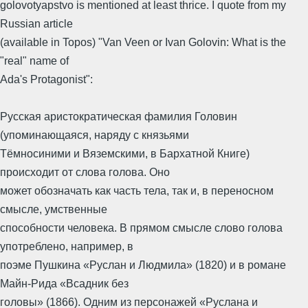
golovotyapstvo is mentioned at least thrice. I quote from my
Russian article
(available in Topos) "Van Veen or Ivan Golovin: What is the
"real" name of
Ada's Protagonist":
Русская аристократическая фамилия Головин
(упоминающаяся, наряду с князьями
Тёмносиними и Вяземскими, в Бархатной Книге)
происходит от слова голова. Оно
может обозначать как часть тела, так и, в переносном
смысле, умственные
способности человека. В прямом смысле слово голова
употреблено, например, в
поэме Пушкина «Руслан и Людмила» (1820) и в романе
Майн-Рида «Всадник без
головы» (1866). Одним из персонажей «Руслана и