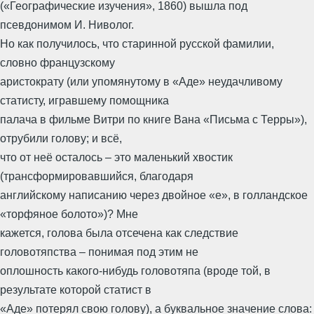
(«Географические изучения», 1860) вышла под
псевдонимом И. Ниволог.
Но как получилось, что старинной русской фамилии,
словно французскому
аристократу (или упомянутому в «Аде» неудачливому
статисту, игравшему помощника
палача в фильме Витри по книге Вана «Письма с Терры»),
отрубили голову; и всё,
что от неё осталось – это маленький хвостик
(трансформировавшийся, благодаря
английскому написанию через двойное «е», в голландское
«торфяное болото»)? Мне
кажется, голова была отсечена как следствие
головотяпства – понимая под этим не
оплошность какого-нибудь головотяпа (вроде той, в
результате которой статист в
«Аде» потерял свою голову), а буквальное значение слова: