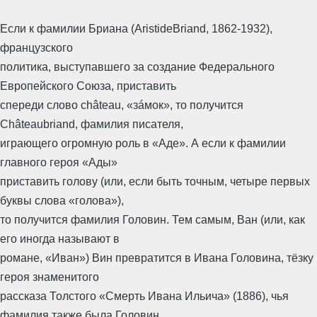
Если к фамилии Бриана (AristideBriand, 1862-1932),
французского
политика, выступавшего за создание Федерального
Европейского Союза, приставить
спереди слово château, «зáмок», то получится
Châteaubriand, фамилия писателя,
играющего огромную роль в «Аде». А если к фамилии
главного героя «Ады»
приставить голову (или, если быть точным, четыре первых
буквы слова «голова»),
то получится фамилия Головин. Тем самым, Ван (или, как
его иногда называют в
романе, «Иван») Вин превратится в Ивана Головина, тёзку
героя знаменитого
рассказа Толстого «Смерть Ивана Ильича» (1886), чья
фамилия также была Головин,