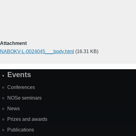
Attachment
NABOKV-L-0024045___body.html
(16.31 KB)
Events
Site
Map
Conferences
NOSe seminars
News
Prizes and awards
Publications