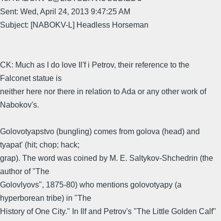
Sent: Wed, April 24, 2013 9:47:25 AM
Subject: [NABOKV-L] Headless Horseman
CK: Much as I do love Il'f i Petrov, their reference to the
Falconet statue is
neither here nor there in relation to Ada or any other work of
Nabokov's.
Golovotyapstvo (bungling) comes from golova (head) and
tyapat' (hit; chop; hack;
grap). The word was coined by M. E. Saltykov-Shchedrin (the
author of "The
Golovlyovs", 1875-80) who mentions golovotyapy (a
hyperborean tribe) in "The
History of One City." In Ilf and Petrov's "The Little Golden Calf"