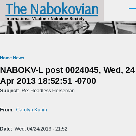
The Nabokovian
Skip to main content
Men
International Vladimir Nabokov Society
Breadcrumb
Home
News
NABOKV-L post 0024045, Wed, 24
Apr 2013 18:52:51 -0700
Subject
Re: Headless Horseman
From
Carolyn Kunin
Date
Wed, 04/24/2013 - 21:52