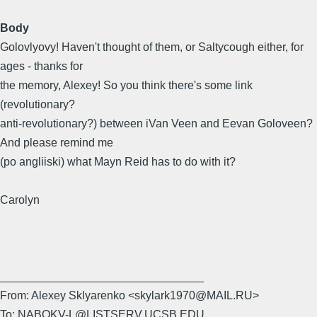
Body
Golovlyovy! Haven't thought of them, or Saltycough either, for
ages - thanks for
the memory, Alexey! So you think there's some link
(revolutionary?
anti-revolutionary?) between iVan Veen and Eevan Goloveen?
And please remind me
(po angliiski) what Mayn Reid has to do with it?
Carolyn
________________________________
From: Alexey Sklyarenko <skylark1970@MAIL.RU>
To: NABOKV-L@LISTSERV.UCSB.EDU