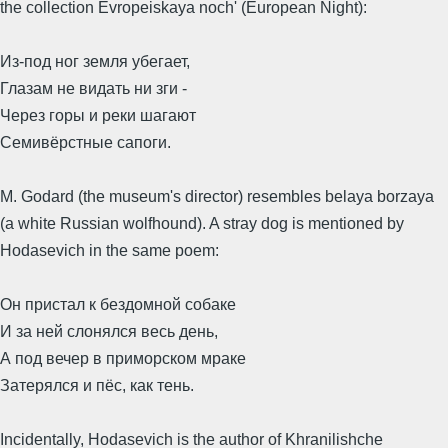
the collection Evropeiskaya noch' (European Night):
Из-под ног земля убегает,
Глазам не видать ни зги -
Через горы и реки шагают
Семивёрстные сапоги.
M. Godard (the museum's director) resembles belaya borzaya
(a white Russian wolfhound). A stray dog is mentioned by
Hodasevich in the same poem:
Он пристал к бездомной собаке
И за ней слонялся весь день,
А под вечер в приморском мраке
Затерялся и пёс, как тень.
Incidentally, Hodasevich is the author of Khranilishche