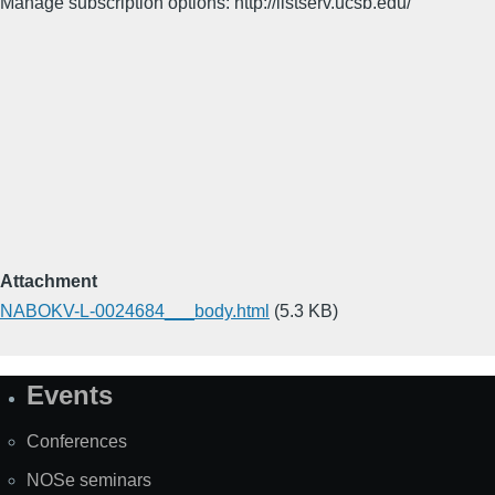
Manage subscription options: http://listserv.ucsb.edu/
Attachment
NABOKV-L-0024684___body.html
(5.3 KB)
Events
Site
Map
Conferences
NOSe seminars