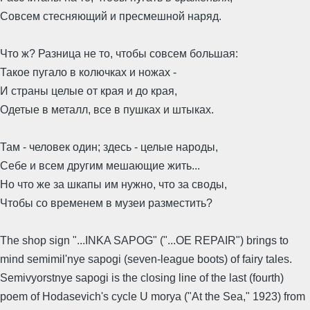
Совсем стесняющий и пресмешной наряд.
Что ж? Разница не то, чтобы совсем большая:
Такое пугало в колючках и ножах -
И страны целые от края и до края,
Одетые в металл, все в пушках и штыках.
Там - человек один; здесь - целые народы,
Себе и всем другим мешающие жить...
Но что же за шкапы им нужно, что за своды,
Чтобы со временем в музеи разместить?
The shop sign "...INKA SAPOG" ("...OE REPAIR") brings to
mind semimil'nye sapogi (seven-league boots) of fairy tales.
Semivyorstnye sapogi is the closing line of the last (fourth)
poem of Hodasevich's cycle U morya ("At the Sea," 1923) from