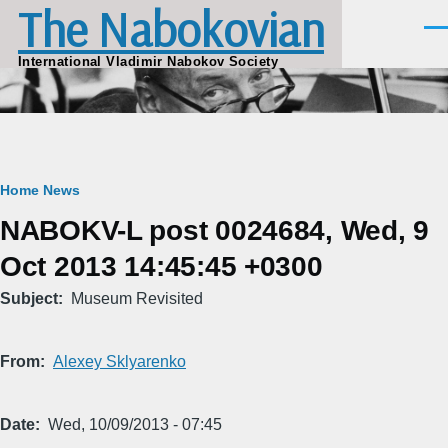
The Nabokovian
Skip to main content
Men
International Vladimir Nabokov Society
Breadcrumb
Home
News
NABOKV-L post 0024684, Wed, 9
Oct 2013 14:45:45 +0300
Subject
Museum Revisited
From
Alexey Sklyarenko
Date
Wed, 10/09/2013 - 07:45