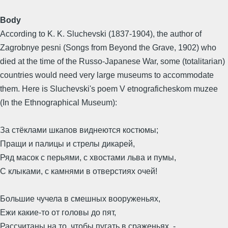
Body
According to K. K. Sluchevski (1837-1904), the author of
Zagrobnye pesni (Songs from Beyond the Grave, 1902) who
died at the time of the Russo-Japanese War, some (totalitarian)
countries would need very large museums to accommodate
them. Here is Sluchevski's poem V etnograficheskom muzee
(In the Ethnographical Museum):
За стёклами шкапов виднеются костюмы;
Пращи и палицы и стрелы дикарей,
Ряд масок с перьями, с хвостами льва и пумы,
С клыками, с камнями в отверстиях очей!
Большие чучела в смешных вооруженьях,
Ежи какие-то от головы до пят,
Рассчитаны на то, чтобы пугать в сраженьях, -