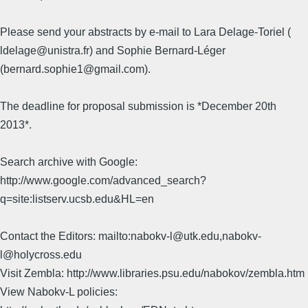
Please send your abstracts by e-mail to Lara Delage-Toriel (
ldelage@unistra.fr) and Sophie Bernard-Léger
(bernard.sophie1@gmail.com).
The deadline for proposal submission is *December 20th
2013*.
Search archive with Google:
http://www.google.com/advanced_search?
q=site:listserv.ucsb.edu&HL=en
Contact the Editors: mailto:nabokv-l@utk.edu,nabokv-
l@holycross.edu
Visit Zembla: http://www.libraries.psu.edu/nabokov/zembla.htm
View Nabokv-L policies: