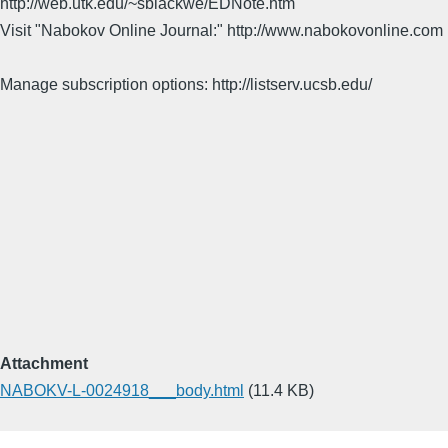
http://web.utk.edu/~sblackwe/EDNote.htm
Visit "Nabokov Online Journal:" http://www.nabokovonline.com
Manage subscription options: http://listserv.ucsb.edu/
Attachment
NABOKV-L-0024918___body.html
(11.4 KB)