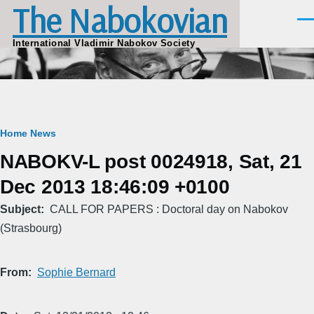
The Nabokovian
Skip to main content
Men
International Vladimir Nabokov Society
Breadcrumb
Home
News
NABOKV-L post 0024918, Sat, 21
Dec 2013 18:46:09 +0100
Subject
CALL FOR PAPERS : Doctoral day on Nabokov
(Strasbourg)
From
Sophie Bernard