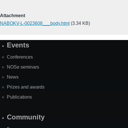
Attachment
NABOKV-L-0023608___body.html
(3.34 KB)
Events
Site
Map
Conferences
NOSe seminars
News
Prizes and awards
Publications
Community