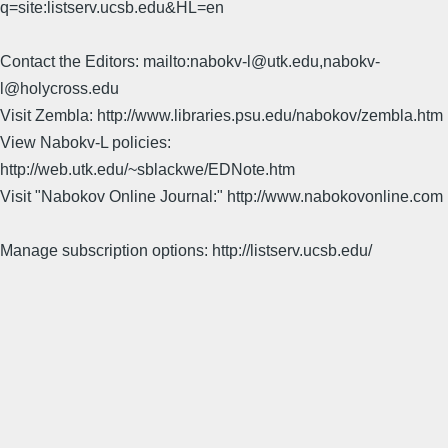
q=site:listserv.ucsb.edu&HL=en
Contact the Editors: mailto:nabokv-l@utk.edu,nabokv-
l@holycross.edu
Visit Zembla: http://www.libraries.psu.edu/nabokov/zembla.htm
View Nabokv-L policies:
http://web.utk.edu/~sblackwe/EDNote.htm
Visit "Nabokov Online Journal:" http://www.nabokovonline.com
Manage subscription options: http://listserv.ucsb.edu/