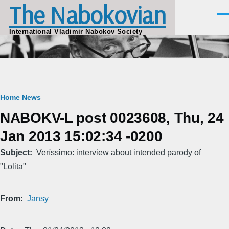
The Nabokovian
Skip to main content
Men
International Vladimir Nabokov Society
Breadcrumb
Home
News
NABOKV-L post 0023608, Thu, 24
Jan 2013 15:02:34 -0200
Subject
Veríssimo: interview about intended parody of
"Lolita"
From
Jansy