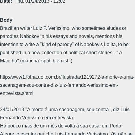
Date
Thu, 01/24/2013 - 12:02
Body
Brazilian writer Luiz F. Veríssimo, who sometimes aludes or
parodies Nabokov in his essays and novels, mentions his
intention to write a "kind of parody" of Nabokov's Lolita, to be
published in a new collection of political short-stories - " A
Mancha" (mancha: spot, blemish.)
http://www1.folha.uol.com.br/ilustrada/1219272-a-morte-e-uma-
sacanagem-sou-contra-diz-luiz-fernando-verissimo-em-
entrevista.shtml
24/01/2013 "A morte é uma sacanagem, sou contra", diz Luis
Fernando Verissimo em entrevista
Há pouco mais de um mês de volta à sua casa, em Porto
Alegre, o escritor gaúcho Luis Fernando Verissimo, 76, não se