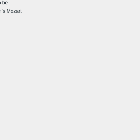
o be
n’s Mozart