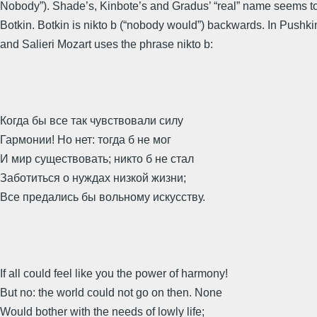
Nobody”). Shade’s, Kinbote’s and Gradus’ “real” name seems t
Botkin. Botkin is nikto b (“nobody would”) backwards. In Pushki
and Salieri Mozart uses the phrase nikto b:
Когда бы все так чувствовали силу
Гармонии! Но нет: тогда б не мог
И мир существовать; никто б не стал
Заботиться о нуждах низкой жизни;
Все предались бы вольному искусству.
If all could feel like you the power of harmony!
But no: the world could not go on then. None
Would bother with the needs of lowly life;