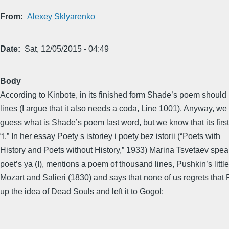
From
Alexey Sklyarenko
Date
Sat, 12/05/2015 - 04:49
Body
According to Kinbote, in its finished form Shade’s poem shoul
lines (I argue that it also needs a coda, Line 1001). Anyway, we
guess what is Shade’s poem last word, but we know that its first
“I.” In her essay Poety s istoriey i poety bez istorii (“Poets with
History and Poets without History,” 1933) Marina Tsvetaev spea
poet’s ya (I), mentions a poem of thousand lines, Pushkin’s littl
Mozart and Salieri (1830) and says that none of us regrets that
up the idea of Dead Souls and left it to Gogol: