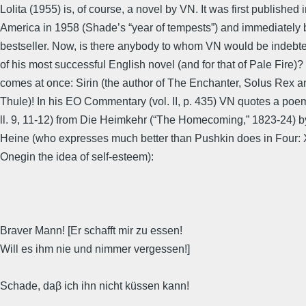
Lolita (1955) is, of course, a novel by VN. It was first published 
America in 1958 (Shade’s “year of tempests”) and immediately
bestseller. Now, is there anybody to whom VN would be indebte
of his most successful English novel (and for that of Pale Fire)
comes at once: Sirin (the author of The Enchanter, Solus Rex a
Thule)! In his EO Commentary (vol. II, p. 435) VN quotes a poem
ll. 9, 11-12) from Die Heimkehr (“The Homecoming,” 1823-24) b
Heine (who expresses much better than Pushkin does in Four: 
Onegin the idea of self-esteem):
Braver Mann! [Er schafft mir zu essen!
Will es ihm nie und nimmer vergessen!]
Schade, daβ ich ihn nicht küssen kann!