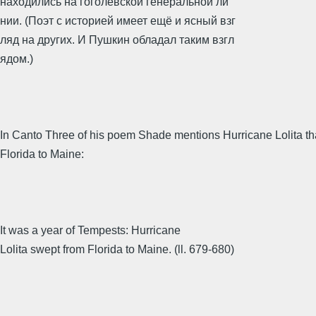
находились на гоголевской генеральной ли
нии. (Поэт с историей имеет ещё и ясный взг
ляд на других. И Пушкин обладал таким взгл
ядом.)
In Canto Three of his poem Shade mentions Hurricane Lolita th
Florida to Maine:
It was a year of Tempests: Hurricane
Lolita swept from Florida to Maine. (ll. 679-680)