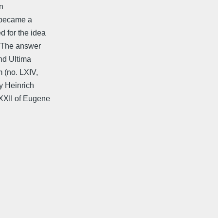
in
 became a
d for the idea
? The answer
nd Ultima
 (no. LXIV,
y Heinrich
XXII of Eugene