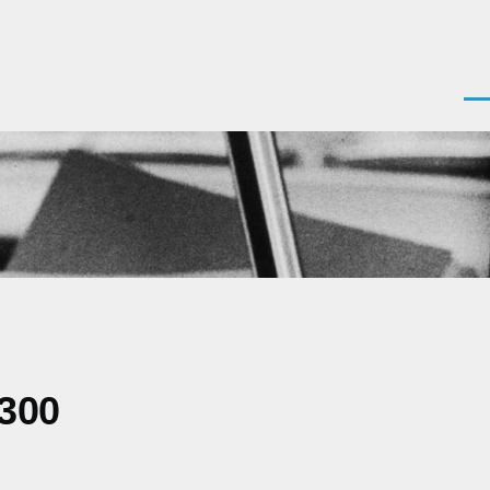
Men
0300