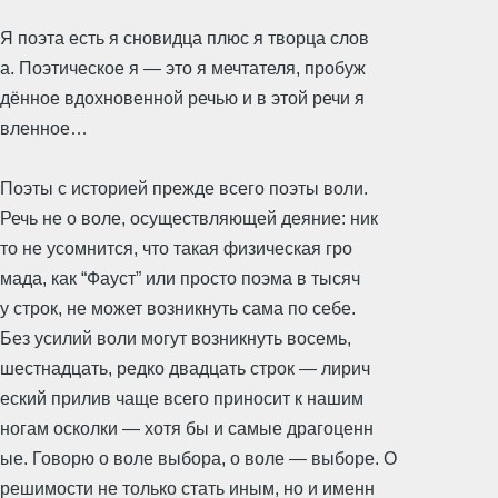
Я поэта есть я сновидца плюс я творца слов
а. Поэтическое я ― это я мечтателя, пробуж
дённое вдохновенной речью и в этой речи я
вленное…
Поэты с историей прежде всего поэты воли.
Речь не о воле, осуществляющей деяние: ник
то не усомнится, что такая физическая гро
мада, как “Фауст” или просто поэма в тысяч
у строк, не может возникнуть сама по себе.
Без усилий воли могут возникнуть восемь,
шестнадцать, редко двадцать строк ― лирич
еский прилив чаще всего приносит к нашим
ногам осколки ― хотя бы и самые драгоценн
ые. Говорю о воле выбора, о воле ― выборе. О
решимости не только стать иным, но и именн