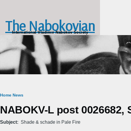
Skip to main content
The Nabokovian
International Vladimir Nabokov Society
Breadcrumb
Home
News
NABOKV-L post 0026682, S
Subject
Shade & schade in Pale Fire