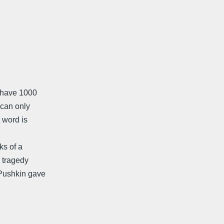
d have 1000
 can only
 word is
ks of a
e tragedy
 Pushkin gave