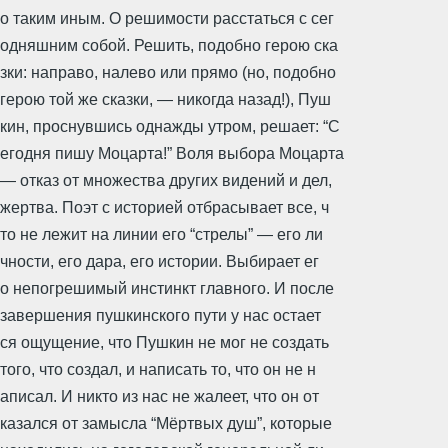
о таким иным. О решимости расстаться с сег
одняшним собой. Решить, подобно герою ска
зки: направо, налево или прямо (но, подобно
герою той же сказки, ― никогда назад!), Пуш
кин, проснувшись однажды утром, решает: “С
егодня пишу Моцарта!” Воля выбора Моцарта
― отказ от множества других видений и дел,
жертва. Поэт с историей отбрасывает все, ч
то не лежит на линии его “стрелы” ― его ли
чности, его дара, его истории. Выбирает ег
о непогрешимый инстинкт главного. И после
завершения пушкинского пути у нас остает
ся ощущение, что Пушкин не мог не создать
того, что создал, и написать то, что он не н
аписал. И никто из нас не жалеет, что он от
казался от замысла “Мёртвых душ”, которые