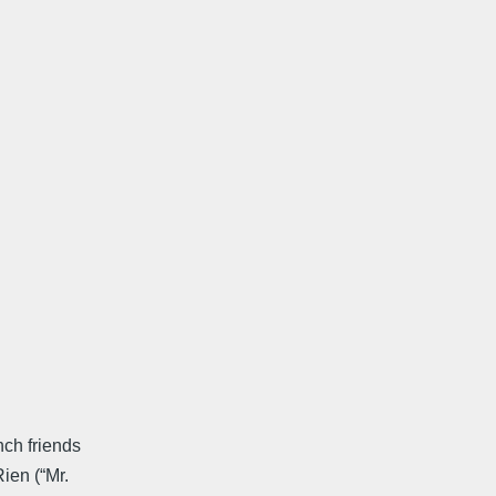
nch friends
ien (“Mr.