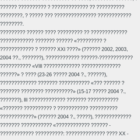
?????? ?????????? ? ????????????? ?? ??????????
????????, ? ????? ??? ??????????????? ????????????
????????.
????????? ?????? ???? ????????? ?? ?????????????
???????????? ??????? ?????? «????????? ?
???????????? ? ?????? XXI ????» (?????? 2002, 2003,
2004 ??., ???????), ???????????? ??????-????????????
??????????? «VIII ????????????? ??????????????
??????» ? ???? (23-26 ????? 2004 ?., ??????),
????????????? ??????? ??????????? «??? ?????? ?
??????? ???????? ??????????» (15-17 ????? 2004 ?.,
???????), III ????????????? ??????? ???????????
«??????? ?????????? ? ??????????? ??????????
????????????» (?????? 2004 ?., ?????), ?????????????
??????? ??????????? «???????????? ?????? -
???????????? ??????????: ?????????????? ???? XX -