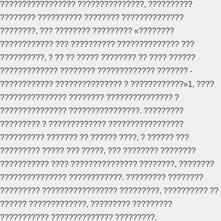
????????????????? ???????????????, ??????????
???????? ?????????? ???????? ??????????????
????????, ??? ???????? ????????? «????????
???????????? ??? ?????????? ?????????????? ???
??????????, ? ?? ?? ????? ???????? ?? ???? ??????
????????????? ???????? ????????????? ??????? -
???????????? ??????????????? ? ????????????»1, ????
??????????????? ???????? ??????????????? ?
??????????????? ????????????????. ?????????
????????? ? ????????????? ?????????????????
?????????? ??????? ?? ?????? ????, ? ?????? ???
????????? ????? ??? ?????, ??? ???????? ????????
??????????? ???? ??????????????? ????????, ????????
??????????????? ????????????. ????????? ????????
????????? ????????????????? ?????????, ?????????? ??
?????? ?????????????, ????????? ?????????
??????????? ?????????????? ?????????.