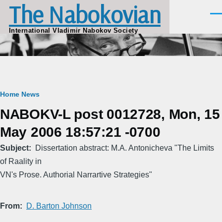
The Nabokovian
Skip to main content
Men
International Vladimir Nabokov Society
Breadcrumb
Home
News
NABOKV-L post 0012728, Mon, 15
May 2006 18:57:21 -0700
Subject
Dissertation abstract: M.A. Antonicheva "The Limits
of Raality in
VN's Prose. Authorial Narrartive Strategies"
From
D. Barton Johnson