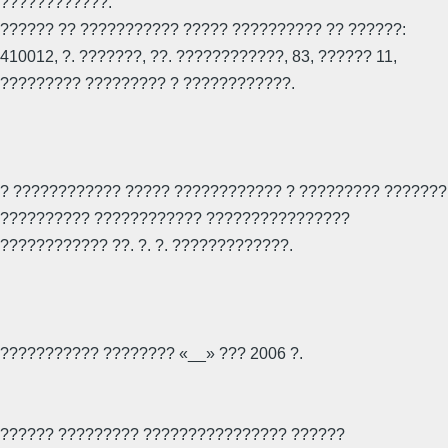
????????????.
?????? ?? ??????????? ????? ?????????? ?? ??????:
410012, ?. ???????, ??. ????????????, 83, ?????? 11,
????????? ????????? ? ????????????.
? ???????????? ????? ???????????? ? ????????? ???????
?????????? ???????????? ????????????????
???????????? ??. ?. ?. ?????????????.
??????????? ???????? «__» ??? 2006 ?.
?????? ????????? ???????????????? ??????