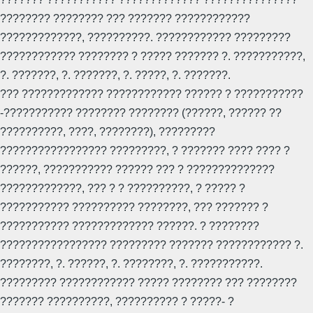
???????? ???????? ??? ??????? ????????????
?????????????, ??????????. ???????????? ?????????
???????????? ???????? ? ????? ??????? ?. ???????????,
?. ???????, ?. ???????, ?. ?????, ?. ???????.
??? ????????????? ???????????? ?????? ? ???????????
-??????????? ???????? ???????? (??????, ?????? ??
??????????, ????, ????????), ?????????
????????????????? ?????????, ? ??????? ???? ???? ?
??????, ??????????? ?????? ??? ? ??????????????
?????????????, ??? ? ? ??????????, ? ????? ?
??????????? ?????????? ????????, ??? ??????? ?
??????????? ????????????? ??????. ? ????????
????????????????? ????????? ??????? ???????????? ?.
????????, ?. ??????, ?. ????????, ?. ???????????.
????????? ???????????? ????? ???????? ??? ????????
??????? ??????????, ?????????? ? ?????- ?