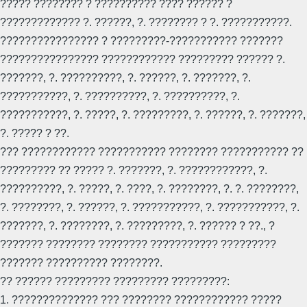
????? ???????? ? ?????????? ???? ?????? ?
????????????? ?. ??????, ?. ???????? ? ?. ???????????.
???????????????? ? ?????????-??????????? ???????
???????????????? ???????????? ????????? ?????? ?.
???????, ?. ??????????, ?. ??????, ?. ???????, ?.
???????????, ?. ??????????, ?. ??????????, ?.
???????????, ?. ?????, ?. ?????????, ?. ??????, ?. ???????,
?. ????? ? ??.
??? ???????????? ??????????? ???????? ??????????? ??
????????? ?? ????? ?. ???????, ?. ????????????, ?.
??????????, ?. ?????, ?. ????, ?. ????????, ?. ?. ????????,
?. ????????, ?. ??????, ?. ???????????, ?. ???????????, ?.
???????, ?. ????????, ?. ?????????, ?. ?????? ? ??., ?
??????? ???????? ???????? ??????????? ?????????
??????? ?????????? ????????.
?? ?????? ????????? ????????? ?????????:
1. ?????????????? ??? ???????? ???????????? ?????