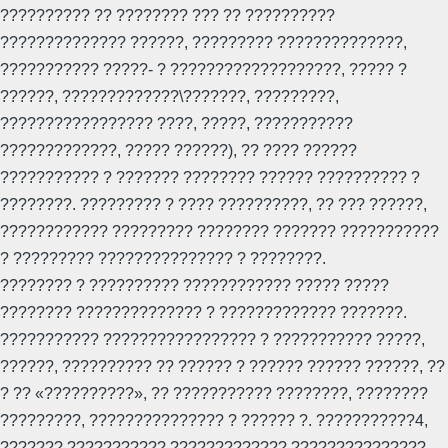
?????????? ?? ???????? ??? ?? ??????????
?????????????? ??????, ????????? ??????????????,
??????????? ?????- ? ???????????????????, ????? ?
??????, ?????????????\???????, ?????????,
????????????????? ????, ?????, ???????????
?????????????, ????? ??????), ?? ???? ??????
??????????? ? ??????? ???????? ?????? ?????????? ?
????????. ????????? ? ???? ??????????, ?? ??? ??????,
???????????? ????????? ???????? ??????? ???????????
? ????????? ??????????????? ? ????????.
???????? ? ?????????? ???????????? ????? ?????
???????? ?????????????? ? ????????????? ???????.
??????????? ????????????????? ? ??????????? ?????,
??????, ?????????? ?? ?????? ? ?????? ?????? ??????, ??
? ?? «??????????», ?? ??????????? ????????, ????????
?????????, ??????????????? ? ?????? ?. ???????????4,
??????? ??????????? ????????????? ???????????????