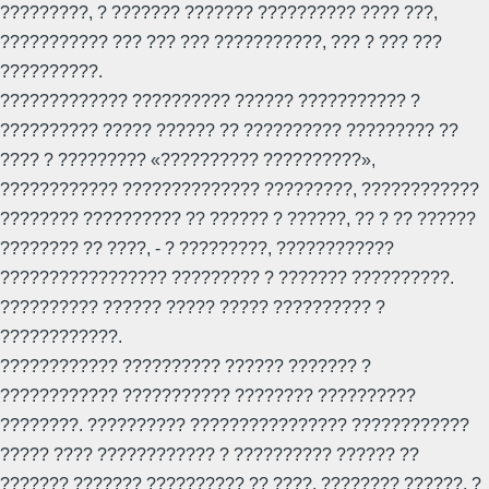
?????????, ? ??????? ??????? ?????????? ???? ???,
??????????? ??? ??? ??? ???????????, ??? ? ??? ???
??????????.
????????????? ?????????? ?????? ??????????? ?
?????????? ????? ?????? ?? ?????????? ????????? ??
???? ? ????????? «?????????? ??????????»,
???????????? ?????????????? ?????????, ????????????
???????? ?????????? ?? ?????? ? ??????, ?? ? ?? ??????
???????? ?? ????, - ? ?????????, ????????????
????????????????? ????????? ? ??????? ??????????.
?????????? ?????? ????? ????? ?????????? ?
????????????.
???????????? ?????????? ?????? ??????? ?
???????????? ??????????? ???????? ??????????
????????. ?????????? ???????????????? ????????????
????? ???? ???????????? ? ?????????? ?????? ??
??????? ??????? ?????????? ?? ????, ???????? ??????, ?