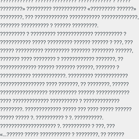
???????????? ??????????????? ???????????? ? ?????
????????» ????????? ???????????? «????????? ??????»
????????, ??? ???????????? ??????????? ?????????????,
??????? ?????????? ? ?????? ?????????.
????????? ? ????????? ????????????? ?????????? ?
??????????? ????? ????????? ?????? ?????? ? ???, ???
????? ?????????? ????????? ??????? ???????? ??????,
??????? ???? ???????? ? ???????????? ???????, ??
????????????? ?????? ??????? ??????, ??????? ?
??????????? ????????????. ????????? ????????????
???????????????? ???? ???????, ?? ????????, ??????
????????????????? ?????????? ?????? ????????????
???? ????????????? ?????????? ? ?????????????
????????. ????????????? ????? ??? ???? ????? ??????
????? ????? ?. ?????????? ? ?. ??????????.
???????????????????? ?. ?????????? ? ???, ???
«...?????? ????? ??????????? ? ????????, ?? ??????