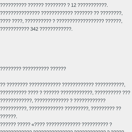
?????????? ?????? ???????? ? 12 ???????????.
??????????????? ???????????? ??????? ?? ????????,
???? ????, ?????????? ? ?????????????????? ??????,
??????????? 342 ????????????.
???????? ?????????? ??????
?? ???????? ???????????? ???????????? ???????????,
?????????? ???? ? ?????? ????????????, ?????????? ???
????????????, ????????????? ? ????????????
??????????, ????????????? ?????????, ????????? ??
??????.
?????? ????? «???? ????????????? ?????????? ?