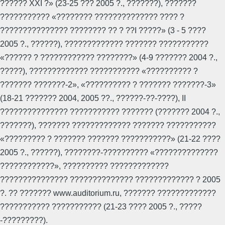
?????? XXI ?» (23-25 ??? 2005 ?., ???????), ???????
??????????? «???????? ?????????????? ???? ?
??????????????? ???????? ?? ? ??I ?????» (3 - 5 ????
2005 ?., ??????), ????????????? ??????? ???????????
«?????? ? ???????????? ????????» (4-9 ??????? 2004 ?.,
?????), ????????????? ??????????? «?????????? ?
??????? ???????-2», «?????????? ? ??????? ???????-3»
(18-21 ??????? 2004, 2005 ??., ??????-??-????), II
??????????????? ??????????? ??????? (??????? 2004 ?.,
???????), ??????? ????????????? ??????? ???????????
«????????? ? ??????? ??????? ???????????» (21-22 ????
2005 ?., ??????), ????????-?????????? «??????????????
????????????», ?????????? ?????????????
??????????????? ?????????????? ????????????? ? 2005
?. ?? ??????? www.auditorium.ru, ??????? ?????????????
??????????? ??????????? (21-23 ???? 2005 ?., ?????
-?????????).