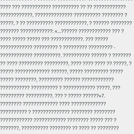
???? ??? ??????????? ?????????? ?? ?? ????????????
????????????, ?????????????? ?????????? ???????? ?
?????, ? ?? ?????????? ????????????, ? ?????? ????????
??????? ????????????: «...?????? ???????????? ??? ?
???? ????? ????? ??? ????????????. ??? ?????
???????????? ????????? ? ????????? ????????? -
???????????? ??????????. ?????????? ?????? ? ???????
?? ???? ????????? ?????????, ???? ???? ???? ?? ?????, ?
????? ????????????? ??????, ????? ????????? ?????
????? ????????, ????????? ?????? ????????????
??????????? ?????????? ? ???????????? ?????, ???
????????? ??????????, ??? ? ????? ??????»7.
???????? ????????????? ???? ?????????????
?????????? ? ?????????????? ???????? ????????
???????????? ???????????? ???????? ????? ??? ?
???????, ?????????? ???????? ?? ???? ?? ????????