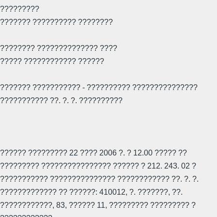
?????????
??????? ?????????? ????????
???????? ?????????????? ????
????? ???????????? ??????
??????? ??????????? - ?????????? ???????????????
??????????? ??. ?. ?. ??????????
?????? ????????? 22 ???? 2006 ?. ? 12.00 ????? ??
????????? ???????????????? ?????? ? 212. 243. 02 ?
??????????? ??????????????? ???????????? ??. ?. ?.
????????????? ?? ??????: 410012, ?. ???????, ??.
????????????, 83, ?????? 11, ????????? ????????? ?