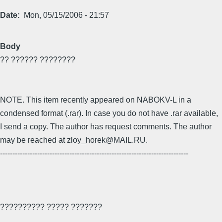
Date
Mon, 05/15/2006 - 21:57
Body
?? ?????? ????????
NOTE. This item recently appeared on NABOKV-L in a
condensed format (.rar). In case you do not have .rar available,
I send a copy. The author has request comments. The author
may be reached at zloy_horek@MAIL.RU.
----------------------------------------------------------------------------
?????????? ????? ???????