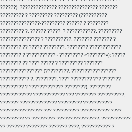
??????); ?????????????? ??????????????? ???????
????????? ? ????????? ????????? (??????????
???????????????-????????? ?????? ? ????????
????????? ?, ?????? ?????, ? ???????????, ?????????
??????????????? ? ??????????, ??????? ??????? ?
???????? ?? ????? ????????, ???????? ????????????
???????? ? ??????????? - ????????? «???????»); ?????
???????? ?? ???? ????? ? ????????? ???????
???????????????? (?????????, ?????????????????
??????????? ?. ????????, ???? ???????? ??? ???????
????????? ? ????????????? ????????). ????????
???????????? ???????????? ??? ???????? ??????????,
??????? ?????????????? ????????? ???????????
???????????????? ??? ?????????? ??????????? ????,
????????? ?? ????????? ????????????????. ???????????
?? ??????? ???????? ??????? ????, ??????????? ?