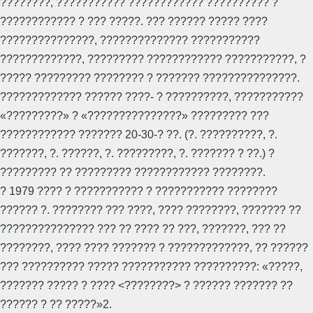
????????, ??????????? ???????????? ?????????? ?
???????????? ? ??? ?????. ??? ?????? ????? ????
???????????????, ?????????????? ???????????
?????????????, ????????? ???????????? ???????????, ?
????? ????????? ???????? ? ??????? ???????????????.
????????????? ?????? ????- ? ??????????, ???????????
«?????????» ? «???????????????» ????????? ???
???????????? ??????? 20-30-? ??. (?. ??????????, ?.
???????, ?. ??????, ?. ?????????, ?. ??????? ? ??.) ?
????????? ?? ????????? ???????????? ????????.
? 1979 ???? ? ??????????? ? ??????????? ????????
?????? ?. ???????? ??? ????, ???? ????????, ??????? ??
??????????????? ??? ?? ???? ?? ???, ???????, ??? ??
????????, ???? ???? ??????? ? ?????????????, ?? ??????
??? ?????????? ????? ??????????? ??????????: «?????,
??????? ????? ? ???? <????????> ? ?????? ??????? ??
?????? ? ?? ?????»2.