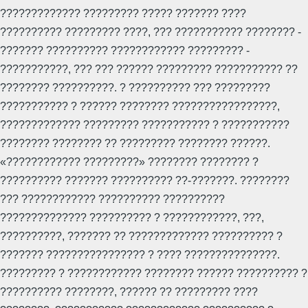
????????????? ????????? ????? ??????? ????
?????????? ????????? ????, ??? ??????????? ???????? -
??????? ?????????? ???????????? ????????? -
???????????, ??? ??? ?????? ????????? ??????????? ??
???????? ??????????. ? ?????????? ??? ?????????
??????????? ? ?????? ???????? ?????????????????,
????????????? ????????? ??????????? ? ???????????
???????? ???????? ?? ????????? ???????? ??????.
«???????????? ?????????» ???????? ???????? ?
?????????? ??????? ?????????? ??-???????. ????????
??? ???????????? ?????????? ??????????
?????????????? ?????????? ? ????????????, ???,
??????????, ??????? ?? ????????????? ?????????? ?
??????? ???????????????? ? ???? ???????????????.
????????? ? ???????????? ???????? ?????? ?????????? ?
?????????? ????????, ?????? ?? ????????? ????