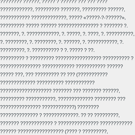
???????? ??????, ????? ? ?????? ??? ??? ????
????????????, ????????? ???????, ????????? ??????,
??????????? ?????????????, ????? «?????-?-??????»,
????????? ????? ?????? ??????????????? ? ??????? ?.
???????, ?. ????????????, ?. ?????, ?. ????, ?. ??????????,
?. ????????, ?. ????????, ?. ??????, ?. ???????????, ?.
?????????, ?. ?????????? ? ?. ????? ? ??.
????????? ? ????????? ????????????????? ?????????? ?
??????????????? ???????????? ??????????? ??????
????? ???, ??? ????????? ?? ??? (???????????
????????????? ?????????? ???????????
??????????????????? ??????? ??? ??????? ??????,
????????? ???????????, ????????????? ???????? ???
??????????????? ????????????) ????????
?????????????? ? ?????????????. ?? ?? ?????????,
??????? ???????????? ? ??????????????? ????????????
?????? ????????????????? (???? ? ?????????,