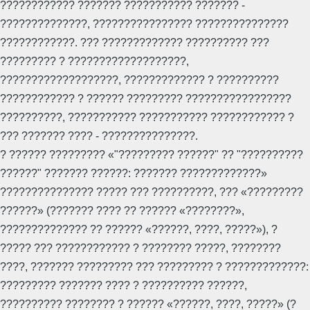
???????????? ??????? ??????????? ??????? -
??????????????, ???????????????? ???????????????
????????????. ??? ????????????? ?????????? ???
????????? ? ???????????????????,
???????????????????, ????????????? ? ??????????
???????????? ? ?????? ????????? ?????????????????
??????????, ??????????? ??????????? ???????????? ?
??? ??????? ???? - ???????????????.
? ?????? ????????? «"????????? ??????" ?? "??????????
??????" ??????? ??????: ??????? ?????????????»
??????????????? ????? ??? ??????????, ??? «?????????
??????» (??????? ???? ?? ?????? «????????»,
?????????????? ?? ?????? «??????, ????, ?????»), ?
????? ??? ???????????? ? ???????? ?????, ????????
????, ??????? ????????? ??? ????????? ? ?????????????:
????????? ??????? ???? ? ?????????? ??????,
?????????? ???????? ? ?????? «??????, ????, ?????» (?