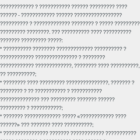
???????????? ? ??????????? ?????? ????????? ????
?????? - ???????????? ?????? ?????????????????
?????????? ? ????????????? ???????? ? ????? ?????????
????????? ????????. ??? ?????????? ???? ??????????
??????? ????????? ?????:
* ?????????? ???????? ????????????? ?????????? ?
???????????? ??????????????? ? ????????
???????????? ?????????????, ???????? ???? ??????????,
?? ??????????;
* ???????? ???? ????????? ???????????????, ??????? ?
???????? ? ?? ??????????? ? ???????????
?????????????? ??? ????????? ??????? ??????
????????? ? ???????????;
* ??????? ????????????? ????? «???????????? ????
??????» ??? ??????? ???? ??????????;
* ???????????????? ??????? ???????????? ???????????