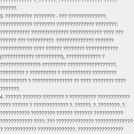
???????????? ?, ?? ????, ???????? ???????? ?????
??????.
3. ?????????? ???????? - ??? ??????????????,
???????????? ???????? ?????????????? ????????,
??????????? ?????????????? ???????????? ???? ???
?????? ??? ??????????. ?????????????? ???????
???????????? ???? ?????? ???????? ????????????
(???????????? ??????????), ????????????? ?
???????????????-????????? ??????????????????,
????????? ? ?????????? ? ??????????? ?????????
?????????? ? ??????????????? ?? ???? ???????? ????
???????.
4. ?????? ??????? ???????? ? ?????????? ????????????
???? ?????? ? ????????????? ?. ??????, ?. ????????, ?.
??????????? ????????? ?????? ??????? ???????????
???????????? ????, ??? ?????????????? ??????????????
? ???????????? ??????????????. ?????????????????