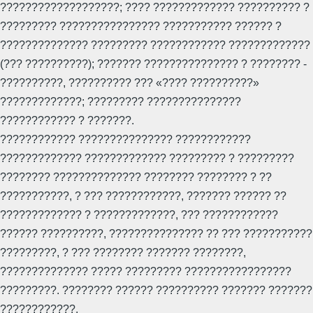
???????????????????; ???? ????????????? ?????????? ?
????????? ???????????????? ??????????? ?????? ?
?????????????? ????????? ???????????? ?????????????
(??? ??????????); ??????? ??????????????? ? ???????? -
??????????, ?????????? ??? «???? ??????????»
?????????????; ????????? ???????????????
???????????? ? ???????.
???????????? ??????????????? ????????????
????????????? ????????????? ????????? ? ?????????
???????? ?????????????? ???????? ???????? ? ??
???????????, ? ??? ????????????, ??????? ?????? ??
????????????? ? ?????????????, ??? ????????????
?????? ??????????, ??????????????? ?? ??? ???????????
?????????, ? ??? ???????? ??????? ????????,
?????????????? ????? ????????? ?????????????????
?????????. ???????? ?????? ?????????? ??????? ???????
????????????.