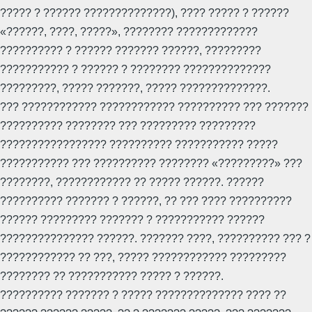
????? ? ?????? ??????????????), ???? ????? ? ??????
«??????, ????, ?????», ???????? ?????????????
?????????? ? ?????? ??????? ??????, ?????????
??????????? ? ?????? ? ???????? ??????????????
?????????, ????? ???????, ????? ??????????????.
??? ???????????? ???????????? ?????????? ??? ???????
?????????? ???????? ??? ????????? ?????????
????????????????? ?????????? ??????????? ?????
??????????? ??? ?????????? ???????? «?????????» ???
????????, ???????????? ?? ????? ??????. ??????
?????????? ??????? ? ??????, ?? ??? ???? ??????????
?????? ????????? ??????? ? ??????????? ??????
??????????????? ??????. ??????? ????, ?????????? ??? ?
???????????? ?? ???, ????? ???????????? ?????????
???????? ?? ??????????? ????? ? ??????.
?????????? ??????? ? ????? ?????????????? ???? ??