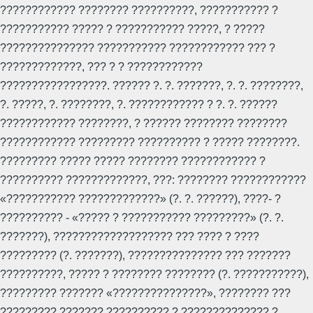
???????????? ???????? ??????????, ??????????? ?
??????????? ????? ? ??????????? ?????, ? ?????
??????????????? ??????????? ???????????? ??? ?
?????????????, ??? ? ? ????????????
?????????????????. ?????? ?. ?. ???????, ?. ?. ????????,
?. ?????, ?. ????????, ?. ???????????? ? ?. ?. ??????
???????????? ????????, ? ?????? ???????? ????????
???????????? ????????? ?????????? ? ????? ????????.
????????? ????? ????? ???????? ???????????? ?
?????????? ?????????????, ???: ???????? ????????????
«??????????? ?????????????» (?. ?. ??????), ????- ?
?????????? - «????? ? ??????????? ?????????» (?. ?.
???????), ??????????????????? ??? ???? ? ????
????????? (?. ???????), ??????????????? ??? ???????
??????????, ????? ? ???????? ???????? (?. ???????????),
????????? ??????? «???????????????», ???????? ???
????????? ??????? ?????????? ? ?????????????? ?