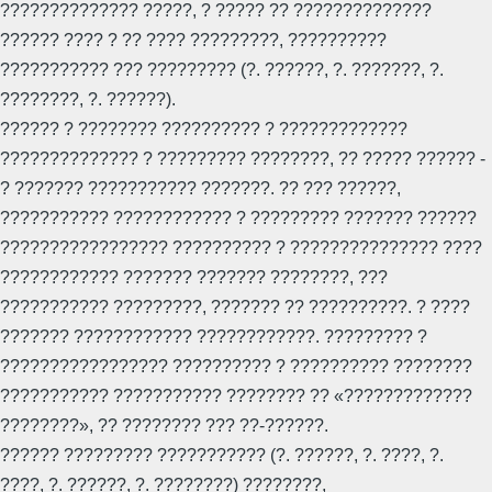
?????????????? ?????, ? ????? ?? ??????????????
?????? ???? ? ?? ???? ?????????, ??????????
??????????? ??? ????????? (?. ??????, ?. ???????, ?.
????????, ?. ??????).
?????? ? ???????? ?????????? ? ?????????????
?????????????? ? ????????? ????????, ?? ????? ?????? -
? ??????? ??????????? ???????. ?? ??? ??????,
??????????? ???????????? ? ????????? ??????? ??????
????????????????? ?????????? ? ??????????????? ????
???????????? ??????? ??????? ????????, ???
??????????? ?????????, ??????? ?? ??????????. ? ????
??????? ???????????? ????????????. ????????? ?
????????????????? ?????????? ? ?????????? ????????
??????????? ??????????? ???????? ?? «?????????????
????????», ?? ???????? ??? ??-??????.
?????? ????????? ??????????? (?. ??????, ?. ????, ?.
????, ?. ??????, ?. ????????) ????????,