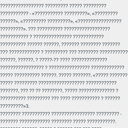
????????????????? ????????? ????? ?????????
??????????? - «??????????? ?????????», «?????????
??????», «????????? ?????????», «?????????????????
?????????». ??? ?????????? ??????????????????
??????????? ? ??????????????? ????????????
?????????? ?????? ??????, ??????? ???????? ???????
??? ???????????? ? ????????? ??? ???????? ???????????
??????, ??????, ? ?????-?? ???? ??????????????
????????????????? ? ???????????????? ?????????????
????? ?????????? ??????. ????? ???????, «????? ???????
????? ????????? ?????????????????? ????????????
???????, ??? ?? ?? ????????, ????? ?????????????? ?
?????????? ????????? ??? ???? ??????????? ? ??????
?????????»3.
???????? ??????????? ????????????????? ????????? -
??????? ???????????? ???????? ????? ???????????.