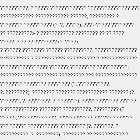
??????????, ? ????? ????????????? ??????????????? ???
???????????? ???????????? ??????, ????????? ?
???????? ?????????? (?. ?. ?????), ??? «????? ????????
?? ?????????» ? ???????????? ???????? ?? ?? ????
?????, ? ?? ?? ???????? (?. ????).
? ?????? ???????? ?????? ??????????, ???????????????
? ????????? ? ??????????? ?????????? ? ?????????????
????????????????? ??????? ????????? ???????????:
???????????? ???????? ????????? ??? ???????????????
???????? ???????? ???????? (?. ???????????,
?. ????????), ???????? ??????? ??????????? ??????? (?.
???????, ?. ????????, ?. ???????), ????????????? ??????
? ???????????? ???????? ??????????, ????????? (?.
?????), ????????? ????, ???????????? ??? ??? ???????
??? ?????? ??????????? ????????? (?. ???????, ?.
??????????, ?. ????????), ???????? ?? ??????????? ?