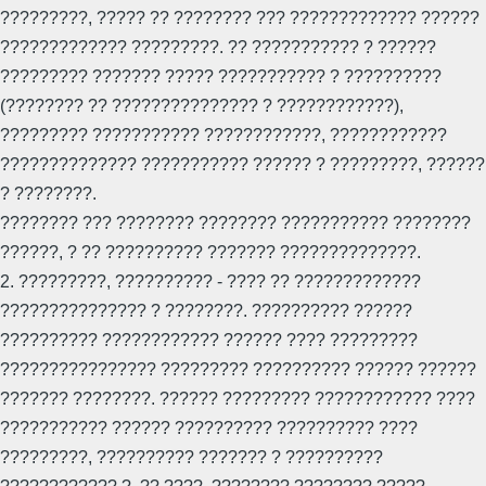
?????????, ????? ?? ???????? ??? ????????????? ??????
????????????? ?????????. ?? ??????????? ? ??????
????????? ??????? ????? ??????????? ? ??????????
(???????? ?? ??????????????? ? ????????????),
????????? ??????????? ????????????, ????????????
?????????????? ??????????? ?????? ? ?????????, ??????
? ????????.
???????? ??? ???????? ???????? ??????????? ????????
??????, ? ?? ?????????? ??????? ??????????????.
2. ?????????, ?????????? - ???? ?? ?????????????
??????????????? ? ????????. ?????????? ??????
?????????? ???????????? ?????? ???? ?????????
???????????????? ????????? ?????????? ?????? ??????
??????? ????????. ?????? ????????? ???????????? ????
??????????? ?????? ?????????? ?????????? ????
?????????, ?????????? ??????? ? ??????????