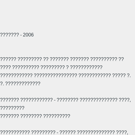
??????? - 2006
?????? ????????? ?? ??????? ??????? ?????????? ??
???? ?????????? ????????? ? ????????????
???????????? ???????????????? ???????????? ????? ?.
?. ?????????????
??????? ???????????? - ???????? ?????????????? ????,
?????????
??????? ???????? ??????????
??????????? ????????? - ?????? ?????????????? ????,