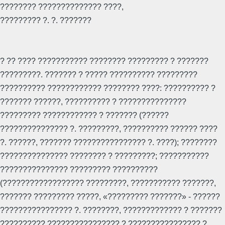
???????? ?????????????? ????,
????????? ?. ?. ???????
? ?? ???? ??????????? ???????? ????????? ? ???????
?????????. ??????? ? ????? ?????????? ?????????
?????????? ???????????? ???????? ????: ?????????? ?
??????? ??????, ?????????? ? ???????????????
????????? ???????????? ? ??????? (??????
??????????????? ?. ?????????, ?????????? ?????? ????
?. ??????, ??????? ???????????????? ?. ????); ????????
??????????????? ???????? ? ?????????; ???????????
??????????????? ????????? ??????????
(?????????????????? ?????????, ??????????? ???????,
??????? ????????? ?????, «????????? ???????» - ??????
???????????????? ?. ????????, ????????????? ? ???????
?????????? ???????????????? ? ???????????????? ?.