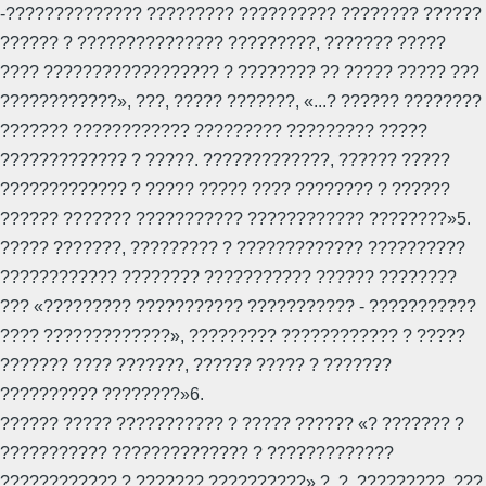
-?????????????? ????????? ?????????? ???????? ??????
?????? ? ??????????????? ?????????, ??????? ?????
???? ?????????????????? ? ???????? ?? ????? ????? ???
????????????», ???, ????? ???????, «...? ?????? ????????
??????? ???????????? ????????? ????????? ?????
????????????? ? ?????. ?????????????, ?????? ?????
????????????? ? ????? ????? ???? ???????? ? ??????
?????? ??????? ??????????? ???????????? ????????»5.
????? ???????, ????????? ? ????????????? ??????????
???????????? ???????? ??????????? ?????? ????????
??? «????????? ??????????? ??????????? - ???????????
???? ?????????????», ????????? ???????????? ? ?????
??????? ???? ???????, ?????? ????? ? ???????
?????????? ????????»6.
?????? ????? ??????????? ? ????? ?????? «? ??????? ?
??????????? ?????????????? ? ?????????????
???????????? ? ??????? ??????????» ?. ?. ?????????. ???